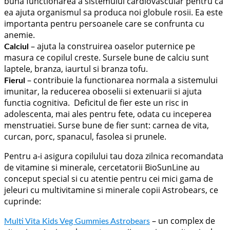
buna functionarea a sistemului cardiovascular pentru ca
ea ajuta organismul sa produca noi globule rosii. Ea este
importanta pentru persoanele care se confrunta cu
anemie.
– ajuta la construirea oaselor puternice pe
Calciul
masura ce copilul creste. Sursele bune de calciu sunt
laptele, branza, iaurtul si branza tofu.
– contribuie la functionarea normala a sistemului
Fierul
imunitar, la reducerea oboselii si extenuarii si ajuta
functia cognitiva. Deficitul de fier este un risc in
adolescenta, mai ales pentru fete, odata cu inceperea
menstruatiei. Surse bune de fier sunt: carnea de vita,
curcan, porc, spanacul, fasolea si prunele.
Pentru a-i asigura copilului tau doza zilnica recomandata
de vitamine si minerale, cercetatorii BioSunLine au
conceput special si cu atentie pentru cei mici gama de
jeleuri cu multivitamine si minerale copii Astrobears, ce
cuprinde:
– un complex de
Multi Vita Kids Veg Gummies Astrobears