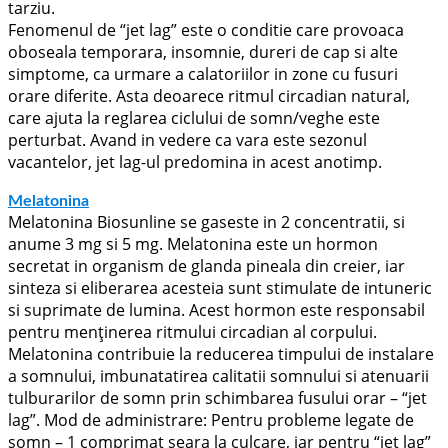
tarziu.
Fenomenul de “jet lag” este o conditie care provoaca
oboseala temporara, insomnie, dureri de cap si alte
simptome, ca urmare a calatoriilor in zone cu fusuri
orare diferite. Asta deoarece ritmul circadian natural,
care ajuta la reglarea ciclului de somn/veghe este
perturbat. Avand in vedere ca vara este sezonul
vacantelor, jet lag-ul predomina in acest anotimp.
Melatonina
Melatonina Biosunline se gaseste in 2 concentratii, si
anume 3 mg si 5 mg. Melatonina este un hormon
secretat in organism de glanda pineala din creier, iar
sinteza si eliberarea acesteia sunt stimulate de intuneric
si suprimate de lumina. Acest hormon este responsabil
pentru menținerea ritmului circadian al corpului.
Melatonina contribuie la reducerea timpului de instalare
a somnului, imbunatatirea calitatii somnului si atenuarii
tulburarilor de somn prin schimbarea fusului orar – “jet
lag”. Mod de administrare: Pentru probleme legate de
somn – 1 comprimat seara la culcare, iar pentru “jet lag”