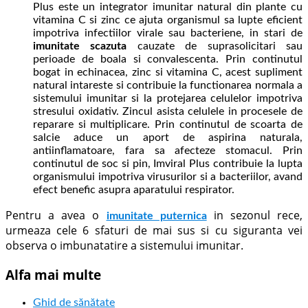
Plus este un integrator imunitar natural din plante cu
vitamina C si zinc ce ajuta organismul sa lupte eficient
impotriva infectiilor virale sau bacteriene, in stari de
imunitate
scazuta
cauzate de suprasolicitari sau
perioade de boala si convalescenta. Prin continutul
bogat in echinacea, zinc si vitamina C, acest supliment
natural intareste si contribuie la functionarea normala a
sistemului imunitar si la protejarea celulelor impotriva
stresului oxidativ. Zincul asista celulele in procesele de
reparare si multiplicare. Prin continutul de scoarta de
salcie aduce un aport de aspirina naturala,
antiinflamatoare, fara sa afecteze stomacul. Prin
continutul de soc si pin, Imviral Plus contribuie la lupta
organismului impotriva virusurilor si a bacteriilor, avand
efect benefic asupra aparatului respirator.
Pentru a avea o
in sezonul rece,
imunitate puternica
urmeaza cele 6 sfaturi de mai sus si cu siguranta vei
observa o imbunatatire a sistemului imunitar.
Alfa mai multe
Ghid de sănătate