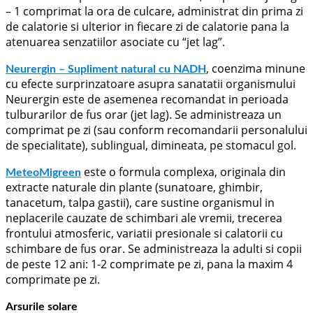
– 1 comprimat la ora de culcare, administrat din prima zi
de calatorie si ulterior in fiecare zi de calatorie pana la
atenuarea senzatiilor asociate cu “jet lag”.
, coenzima minune
Neurergin – Supliment natural cu NADH
cu efecte surprinzatoare asupra sanatatii organismului
Neurergin este de asemenea recomandat in perioada
tulburarilor de fus orar (jet lag). Se administreaza un
comprimat pe zi (sau conform recomandarii personalului
de specialitate), sublingual, dimineata, pe stomacul gol.
este o formula complexa, originala din
MeteoMigreen
extracte naturale din plante (sunatoare, ghimbir,
tanacetum, talpa gastii), care sustine organismul in
neplacerile cauzate de schimbari ale vremii, trecerea
frontului atmosferic, variatii presionale si calatorii cu
schimbare de fus orar. Se administreaza la adulti si copii
de peste 12 ani: 1-2 comprimate pe zi, pana la maxim 4
comprimate pe zi.
Arsurile solare