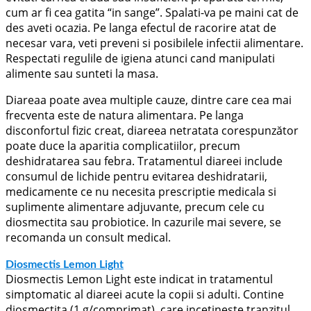
cum ar fi cea gatita “in sange”. Spalati-va pe maini cat de
des aveti ocazia. Pe langa efectul de racorire atat de
necesar vara, veti preveni si posibilele infectii alimentare.
Respectati regulile de igiena atunci cand manipulati
alimente sau sunteti la masa.
Diareaa poate avea multiple cauze, dintre care cea mai
frecventa este de natura alimentara. Pe langa
disconfortul fizic creat, diareea netratata corespunzător
poate duce la aparitia complicatiilor, precum
deshidratarea sau febra. Tratamentul diareei include
consumul de lichide pentru evitarea deshidratarii,
medicamente ce nu necesita prescriptie medicala si
suplimente alimentare adjuvante, precum cele cu
diosmectita sau probiotice. In cazurile mai severe, se
recomanda un consult medical.
Diosmectis Lemon Light
Diosmectis Lemon Light este indicat in tratamentul
simptomatic al diareei acute la copii si adulti. Contine
diosmectita (1 g/comprimat), care incetineste tranzitul