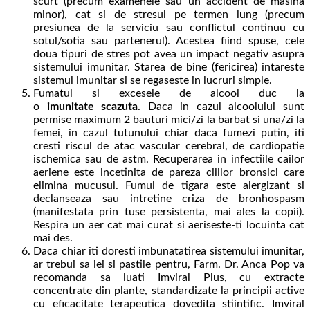
scurt (precum examenele sau un accident de masina
minor), cat si de stresul pe termen lung (precum
presiunea de la serviciu sau conflictul continuu cu
sotul/sotia sau partenerul). Acestea fiind spuse, cele
doua tipuri de stres pot avea un impact negativ asupra
sistemului imunitar. Starea de bine (fericirea) intareste
sistemul imunitar si se regaseste in lucruri simple.
Fumatul si excesele de alcool duc la
o
imunitate scazuta
. Daca in cazul alcoolului sunt
permise maximum 2 bauturi mici/zi la barbat si una/zi la
femei, in cazul tutunului chiar daca fumezi putin, iti
cresti riscul de atac vascular cerebral, de cardiopatie
ischemica sau de astm. Recuperarea in infectiile cailor
aeriene este incetinita de pareza cililor bronsici care
elimina mucusul. Fumul de tigara este alergizant si
declanseaza sau intretine criza de bronhospasm
(manifestata prin tuse persistenta, mai ales la copii).
Respira un aer cat mai curat si aeriseste-ti locuinta cat
mai des.
Daca chiar iti doresti imbunatatirea sistemului imunitar,
ar trebui sa iei si pastile pentru, Farm. Dr. Anca Pop va
recomanda sa luati Imviral Plus, cu extracte
concentrate din plante, standardizate la principii active
cu eficacitate terapeutica dovedita stiintific. Imviral