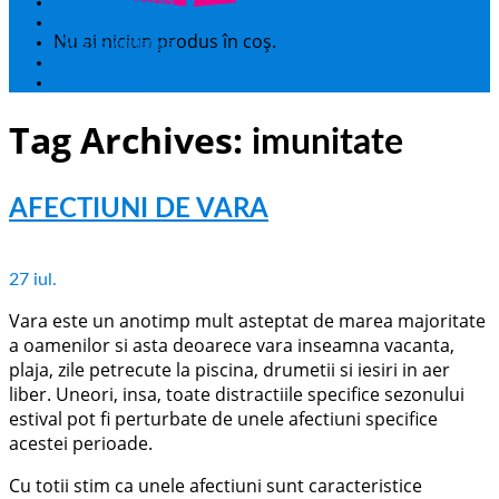
Sanatate generala
Sanatatea Inimii
Nu ai niciun produs în coș.
Stres & Anxietate
Copii
Multivitamine
Tag Archives:
imunitate
AFECTIUNI DE VARA
27
iul.
Vara este un anotimp mult asteptat de marea majoritate
a oamenilor si asta deoarece vara inseamna vacanta,
plaja, zile petrecute la piscina, drumetii si iesiri in aer
liber. Uneori, insa, toate distractiile specifice sezonului
estival pot fi perturbate de unele afectiuni specifice
acestei perioade.
Cu totii stim ca unele afectiuni sunt caracteristice