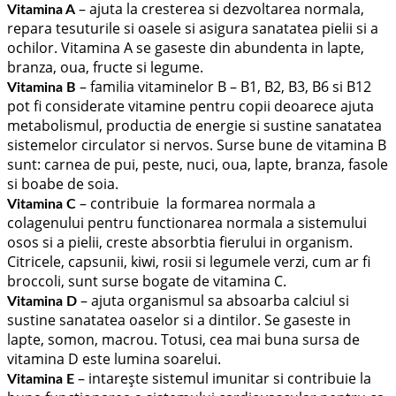
– ajuta la cresterea si dezvoltarea normala,
Vitamina A
repara tesuturile si oasele si asigura sanatatea pielii si a
ochilor. Vitamina A se gaseste din abundenta in lapte,
branza, oua, fructe si legume.
– familia vitaminelor B – B1, B2, B3, B6 si B12
Vitamina B
pot fi considerate vitamine pentru copii deoarece ajuta
metabolismul, productia de energie si sustine sanatatea
sistemelor circulator si nervos. Surse bune de vitamina B
sunt: carnea de pui, peste, nuci, oua, lapte, branza, fasole
si boabe de soia.
– contribuie la formarea normala a
Vitamina C
colagenului pentru functionarea normala a sistemului
osos si a pielii, creste absorbtia fierului in organism.
Citricele, capsunii, kiwi, rosii si legumele verzi, cum ar fi
broccoli, sunt surse bogate de vitamina C.
– ajuta organismul sa absoarba calciul si
Vitamina D
sustine sanatatea oaselor si a dintilor. Se gaseste in
lapte, somon, macrou. Totusi, cea mai buna sursa de
vitamina D este lumina soarelui.
– intarește sistemul imunitar si contribuie la
Vitamina E