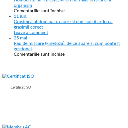
organism
Comentariile sunt închise
11
iun.
Grasimea abdominala: cauze si cum sustii arderea
grasimii corect
Leave a comment
25
mai
Rau de miscare (kinetoza): de ce apare si cum poate fi
gestionat
Comentariile sunt închise
Certificat ISO