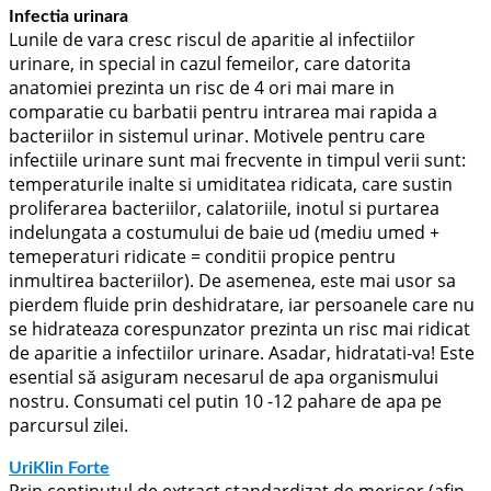
Infectia urinara
Lunile de vara cresc riscul de aparitie al infectiilor
urinare, in special in cazul femeilor, care datorita
anatomiei prezinta un risc de 4 ori mai mare in
comparatie cu barbatii pentru intrarea mai rapida a
bacteriilor in sistemul urinar. Motivele pentru care
infectiile urinare sunt mai frecvente in timpul verii sunt:
temperaturile inalte si umiditatea ridicata, care sustin
proliferarea bacteriilor, calatoriile, inotul si purtarea
indelungata a costumului de baie ud (mediu umed +
temeperaturi ridicate = conditii propice pentru
inmultirea bacteriilor). De asemenea, este mai usor sa
pierdem fluide prin deshidratare, iar persoanele care nu
se hidrateaza corespunzator prezinta un risc mai ridicat
de aparitie a infectiilor urinare. Asadar, hidratati-va! Este
esential să asiguram necesarul de apa organismului
nostru. Consumati cel putin 10 -12 pahare de apa pe
parcursul zilei.
UriKlin Forte
Prin continutul de extract standardizat de merisor (afin