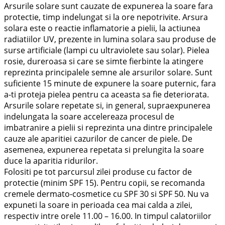
Arsurile solare sunt cauzate de expunerea la soare fara
protectie, timp indelungat si la ore nepotrivite. Arsura
solara este o reactie inflamatorie a pielii, la actiunea
radiatiilor UV, prezente in lumina solara sau produse de
surse artificiale (lampi cu ultraviolete sau solar). Pielea
rosie, dureroasa si care se simte fierbinte la atingere
reprezinta principalele semne ale arsurilor solare. Sunt
suficiente 15 minute de expunere la soare puternic, fara
a-ti proteja pielea pentru ca aceasta sa fie deteriorata.
Arsurile solare repetate si, in general, supraexpunerea
indelungata la soare accelereaza procesul de
imbatranire a pielii si reprezinta una dintre principalele
cauze ale aparitiei cazurilor de cancer de piele. De
asemenea, expunerea repetata si prelungita la soare
duce la aparitia ridurilor.
Folositi pe tot parcursul zilei produse cu factor de
protectie (minim SPF 15). Pentru copii, se recomanda
cremele dermato-cosmetice cu SPF 30 si SPF 50. Nu va
expuneti la soare in perioada cea mai calda a zilei,
respectiv intre orele 11.00 – 16.00. In timpul calatoriilor