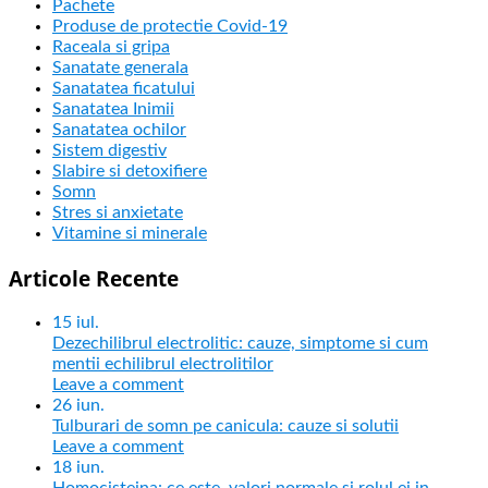
Pachete
Produse de protectie Covid-19
Raceala si gripa
Sanatate generala
Sanatatea ficatului
Sanatatea Inimii
Sanatatea ochilor
Sistem digestiv
Slabire si detoxifiere
Somn
Stres si anxietate
Vitamine si minerale
Articole Recente
15
iul.
Dezechilibrul electrolitic: cauze, simptome si cum
mentii echilibrul electrolitilor
Leave a comment
26
iun.
Tulburari de somn pe canicula: cauze si solutii
Leave a comment
18
iun.
Homocisteina: ce este, valori normale si rolul ei in