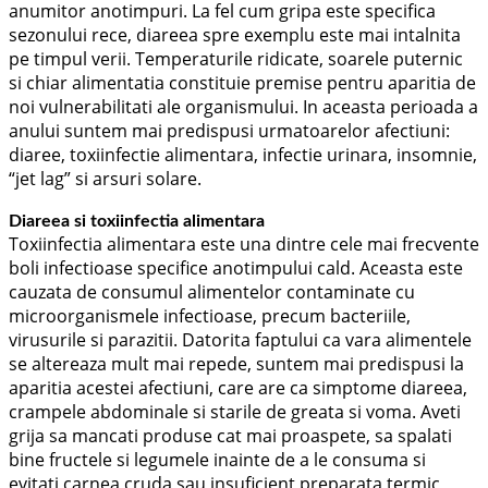
anumitor anotimpuri. La fel cum gripa este specifica
sezonului rece, diareea spre exemplu este mai intalnita
pe timpul verii. Temperaturile ridicate, soarele puternic
si chiar alimentatia constituie premise pentru aparitia de
noi vulnerabilitati ale organismului. In aceasta perioada a
anului suntem mai predispusi urmatoarelor afectiuni:
diaree, toxiinfectie alimentara, infectie urinara, insomnie,
“jet lag” si arsuri solare.
Diareea si toxiinfectia alimentara
Toxiinfectia alimentara este una dintre cele mai frecvente
boli infectioase specifice anotimpului cald. Aceasta este
cauzata de consumul alimentelor contaminate cu
microorganismele infectioase, precum bacteriile,
virusurile si parazitii. Datorita faptului ca vara alimentele
se altereaza mult mai repede, suntem mai predispusi la
aparitia acestei afectiuni, care are ca simptome diareea,
crampele abdominale si starile de greata si voma. Aveti
grija sa mancati produse cat mai proaspete, sa spalati
bine fructele si legumele inainte de a le consuma si
evitati carnea cruda sau insuficient preparata termic,