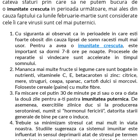
cateva sfaturi prin care sa ne putem bucura de
o
in perioada următoare, mai ales din
imunitate crescuta
cauza faptului ca lunile februarie-martie sunt considerate
cele îi care virusii sunt cel mai puternici.
Cu siguranta ai observat ca in perioadele in care esti
foarte obosit din cauza lipsei de somn racesti mult mai
usor. Pentru a avea o
imunitate crescuta
, este
important sa dormi 7-8 ore pe noapte. Procesele de
reparatie si vindecare sunt accelerate in timpul
somnului.
Mananca mai multe fructe si legume care sunt bogate in
nutrienti, vitaminele C, E, betacaroten si zinc: citrice,
mere, struguri, ceapa, spanac, cartofi dulci si morcovi.
Foloseste cereale (paine) cu multe fibre.
Fa miscare cel putin 30 de minute pe zi sau o ora o data
la două zile pentru a-ti pastra
imunitatea puternica
. De
asemenea, exercitiile zilnice duc si la producerea
serotoninei, numit si “hormonul fericirii“, datorita starii
generale de bine pe care o induce.
Trebuie sa minimizam stresul cat mai mult in viata
noastra. Studiile sugereaza ca sistemul imunitar este
influentat in sensul deprimarii atat de stresul pe termen