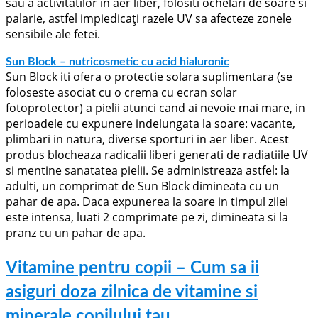
sau a activitatilor in aer liber, folositi ochelari de soare si
palarie, astfel impiedicați razele UV sa afecteze zonele
sensibile ale fetei.
Sun Block – nutricosmetic cu acid hialuronic
Sun Block iti ofera o protectie solara suplimentara (se
foloseste asociat cu o crema cu ecran solar
fotoprotector) a pielii atunci cand ai nevoie mai mare, in
perioadele cu expunere indelungata la soare: vacante,
plimbari in natura, diverse sporturi in aer liber. Acest
produs blocheaza radicalii liberi generati de radiatiile UV
si mentine sanatatea pielii. Se administreaza astfel: la
adulti, un comprimat de Sun Block dimineata cu un
pahar de apa. Daca expunerea la soare in timpul zilei
este intensa, luati 2 comprimate pe zi, dimineata si la
pranz cu un pahar de apa.
Vitamine pentru copii – Cum sa ii
asiguri doza zilnica de vitamine si
minerale copilului tau