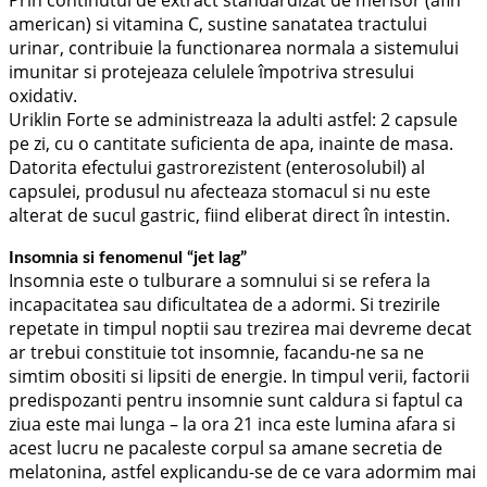
american) si vitamina C, sustine sanatatea tractului
urinar, contribuie la functionarea normala a sistemului
imunitar si protejeaza celulele împotriva stresului
oxidativ.
Uriklin Forte se administreaza la adulti astfel: 2 capsule
pe zi, cu o cantitate suficienta de apa, inainte de masa.
Datorita efectului gastrorezistent (enterosolubil) al
capsulei, produsul nu afecteaza stomacul si nu este
alterat de sucul gastric, fiind eliberat direct în intestin.
Insomnia si fenomenul “jet lag”
Insomnia este o tulburare a somnului si se refera la
incapacitatea sau dificultatea de a adormi. Si trezirile
repetate in timpul noptii sau trezirea mai devreme decat
ar trebui constituie tot insomnie, facandu-ne sa ne
simtim obositi si lipsiti de energie. In timpul verii, factorii
predispozanti pentru insomnie sunt caldura si faptul ca
ziua este mai lunga – la ora 21 inca este lumina afara si
acest lucru ne pacaleste corpul sa amane secretia de
melatonina, astfel explicandu-se de ce vara adormim mai