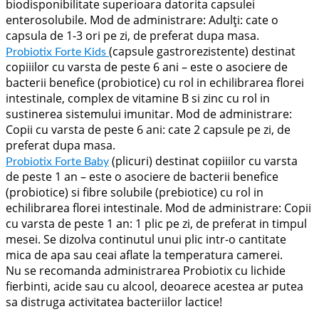
biodisponibilitate superioara datorita capsulei
enterosolubile. Mod de administrare: Adulți: cate o
capsula de 1-3 ori pe zi, de preferat dupa masa.
(capsule gastrorezistente) destinat
Probiotix Forte Kids
copiiilor cu varsta de peste 6 ani – este o asociere de
bacterii benefice (probiotice) cu rol in echilibrarea florei
intestinale, complex de vitamine B si zinc cu rol in
sustinerea sistemului imunitar. Mod de administrare:
Copii cu varsta de peste 6 ani: cate 2 capsule pe zi, de
preferat dupa masa.
(plicuri) destinat copiiilor cu varsta
Probiotix Forte Baby
de peste 1 an – este o asociere de bacterii benefice
(probiotice) si fibre solubile (prebiotice) cu rol in
echilibrarea florei intestinale. Mod de administrare: Copii
cu varsta de peste 1 an: 1 plic pe zi, de preferat in timpul
mesei. Se dizolva continutul unui plic intr-o cantitate
mica de apa sau ceai aflate la temperatura camerei.
Nu se recomanda administrarea Probiotix cu lichide
fierbinti, acide sau cu alcool, deoarece acestea ar putea
sa distruga activitatea bacteriilor lactice!