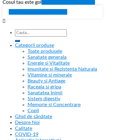
Cosul tau este gol
Mergi la toate produsele
Continua cumparaturile
Categorii produse
Toate produsele
Sanatate generala
Energie si Vitalitate
Imunitate si Rezistenta Naturala
Vitamine si minerale
Beauty si Antiage
Raceala si gripa
Sanatatea Inimii
Sistem digestiv
Memorie si Concentrare
Copii
Ghid de sănătate
Despre Noi
Calitate
COVID-19