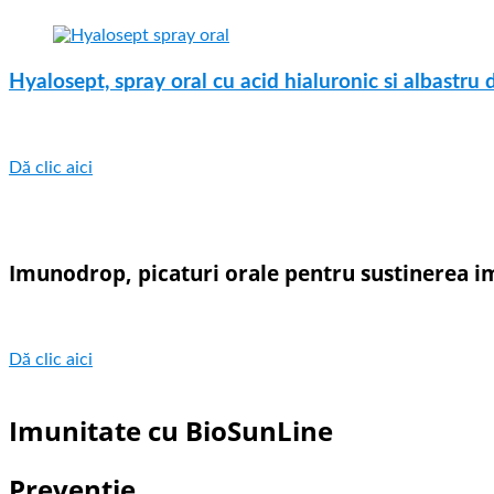
Hyalosept, spray oral cu acid hialuronic si albastru 
Dă clic aici
Imunodrop, picaturi orale pentru sustinerea im
Dă clic aici
Imunitate cu BioSunLine
Preventie