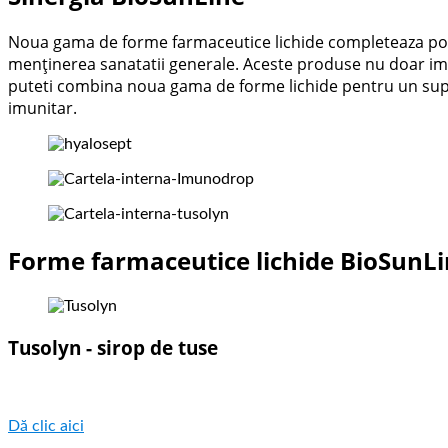
Noua gama de forme farmaceutice lichide completeaza porto
menținerea sanatatii generale. Aceste produse nu doar imbog
puteti combina noua gama de forme lichide pentru un suport 
imunitar.
Forme farmaceutice lichide BioSunL
Tusolyn - sirop de tuse
Dă clic aici