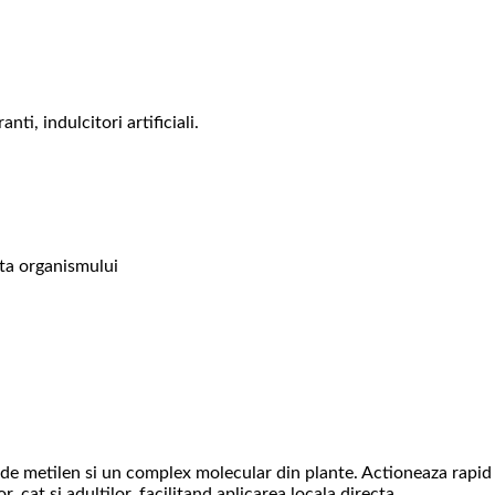
i, indulcitori artificiali.
nta organismului
 de metilen si un complex molecular din plante. Actioneaza rapid
 cat si adultilor, facilitand aplicarea locala directa.