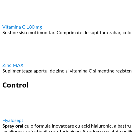
Vitamina C 180 mg
Sustine sistemul imunitar. Comprimate de supt fara zahar, colorant
Zinc MAX
Suplimenteaza aportul de zinc si vitamina C si mentine reziste
Control
Hyalosept
Spray oral
cu o formula inovatoare cu acid hialuronic, albastru
amelioreaza afectiunile oro-faringiene. Se adreseaza atat copiilor,