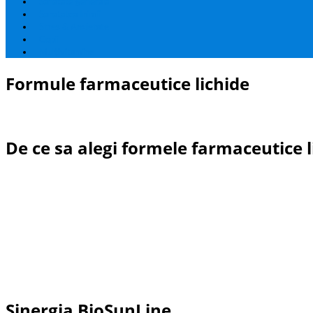
Sanatate generala
Sanatatea Inimii
Stres & Anxietate
Copii
Multivitamine
Formule farmaceutice lichide
De ce sa alegi formele farmaceutice 
Sinergia BioSunLine