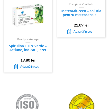
Energie si Vitalitate
MeteoMiGreen – solutia
pentru meteosensibili
21.09
lei
Adaugă în coș
Beauty si Antiage
Spirulina + Orz verde –
Actiune, indicatii, pret
19.80
lei
Adaugă în coș