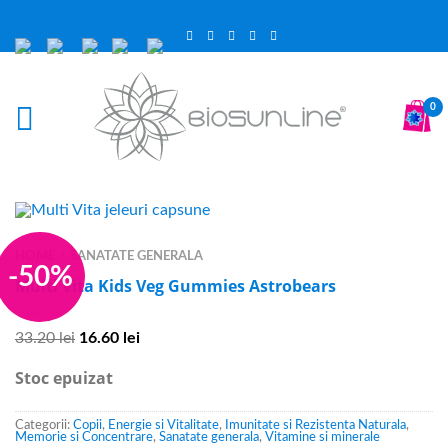
0
HOME
SANATATE GENERALA
/
-50%
Multi Vita Kids Veg Gummies Astrobears
33.20
lei
16.60
lei
Stoc epuizat
Categorii:
Copii
,
Energie si Vitalitate
,
Imunitate si Rezistenta Naturala
,
Memorie si Concentrare
,
Sanatate generala
,
Vitamine si minerale