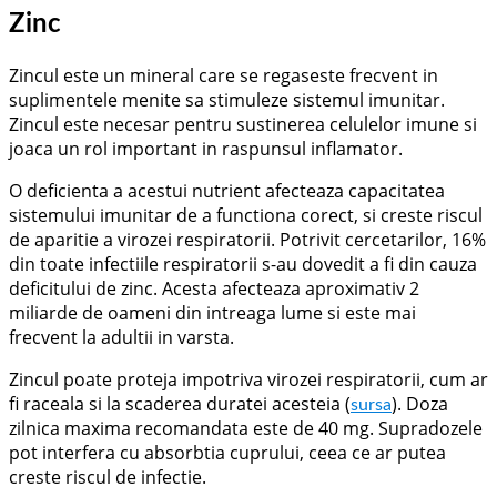
Zinc
Zincul este un mineral care se regaseste frecvent in
suplimentele menite sa stimuleze sistemul imunitar.
Zincul este necesar pentru sustinerea celulelor imune si
joaca un rol important in raspunsul inflamator.
O deficienta a acestui nutrient afecteaza capacitatea
sistemului imunitar de a functiona corect, si creste riscul
de aparitie a virozei respiratorii. Potrivit cercetarilor, 16%
din toate infectiile respiratorii s-au dovedit a fi din cauza
deficitului de zinc. Acesta afecteaza aproximativ 2
miliarde de oameni din intreaga lume si este mai
frecvent la adultii in varsta.
Zincul poate proteja impotriva virozei respiratorii, cum ar
fi raceala si la scaderea duratei acesteia (
). Doza
sursa
zilnica maxima recomandata este de 40 mg. Supradozele
pot interfera cu absorbtia cuprului, ceea ce ar putea
creste riscul de infectie.