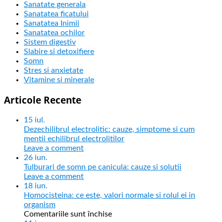
Sanatate generala
Sanatatea ficatului
Sanatatea Inimii
Sanatatea ochilor
Sistem digestiv
Slabire si detoxifiere
Somn
Stres si anxietate
Vitamine si minerale
Articole Recente
15
iul.
Dezechilibrul electrolitic: cauze, simptome si cum
mentii echilibrul electrolitilor
Leave a comment
26
iun.
Tulburari de somn pe canicula: cauze si solutii
Leave a comment
18
iun.
Homocisteina: ce este, valori normale si rolul ei in
organism
Comentariile sunt închise