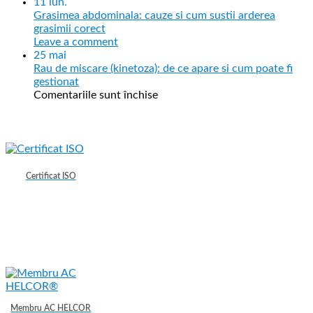
11
iun.
Grasimea abdominala: cauze si cum sustii arderea
grasimii corect
Leave a comment
25
mai
Rau de miscare (kinetoza): de ce apare si cum poate fi
gestionat
Comentariile sunt închise
Certificat ISO
Membru AC HELCOR