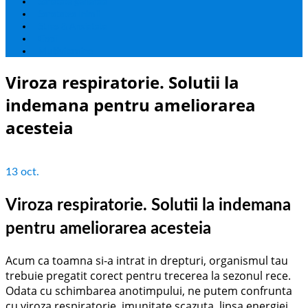
Sanatate generala
Sanatatea Inimii
Stres & Anxietate
Copii
Multivitamine
Viroza respiratorie. Solutii la
indemana pentru ameliorarea
acesteia
13
oct.
Viroza respiratorie. Solutii la indemana
pentru ameliorarea acesteia
Acum ca toamna si-a intrat in drepturi, organismul tau
trebuie pregatit corect pentru trecerea la sezonul rece.
Odata cu schimbarea anotimpului, ne putem confrunta
cu viroza respiratorie, imunitate scazuta, lipsa energiei.