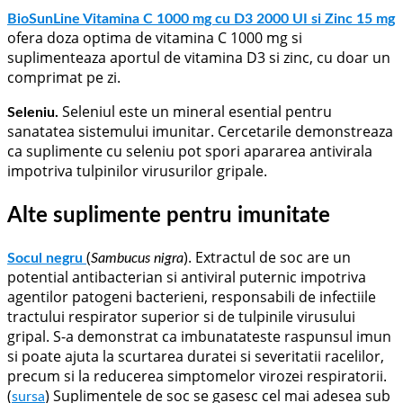
BioSunLine Vitamina C 1000 mg cu D3 2000 UI si Zinc 15 mg
ofera doza optima de vitamina C 1000 mg si
suplimenteaza aportul de vitamina D3 si zinc, cu doar un
comprimat pe zi.
Seleniul este un mineral esential pentru
Seleniu.
sanatatea sistemului imunitar. Cercetarile demonstreaza
ca suplimente cu seleniu pot spori apararea antivirala
impotriva tulpinilor virusurilor gripale.
Alte suplimente pentru imunitate
(
). Extractul de soc are un
Socul negru
Sambucus nigra
potential antibacterian si antiviral puternic impotriva
agentilor patogeni bacterieni, responsabili de infectiile
tractului respirator superior si de tulpinile virusului
gripal. S-a demonstrat ca imbunatateste raspunsul imun
si poate ajuta la scurtarea duratei si severitatii racelilor,
precum si la reducerea simptomelor virozei respiratorii.
(
) Suplimentele de soc se gasesc cel mai adesea sub
sursa