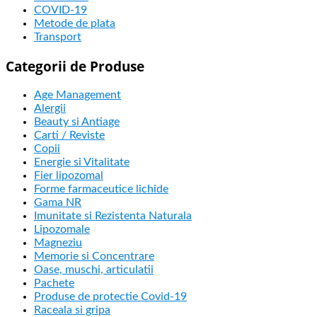
COVID-19
Metode de plata
Transport
Categorii de Produse
Age Management
Alergii
Beauty si Antiage
Carti / Reviste
Copii
Energie si Vitalitate
Fier lipozomal
Forme farmaceutice lichide
Gama NR
Imunitate si Rezistenta Naturala
Lipozomale
Magneziu
Memorie si Concentrare
Oase, muschi, articulatii
Pachete
Produse de protectie Covid-19
Raceala si gripa