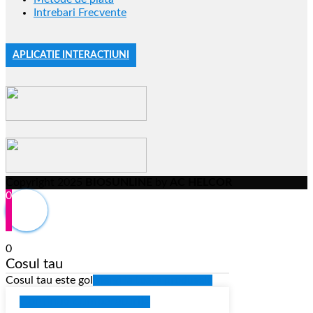
Intrebari Frecvente
APLICATIE INTERACTIUNI
Copyright 2025
BIOSUNLINE
by
AC HELCOR
0
0
Cosul tau
Cosul tau este gol
Mergi la toate produsele
Continua cumparaturile