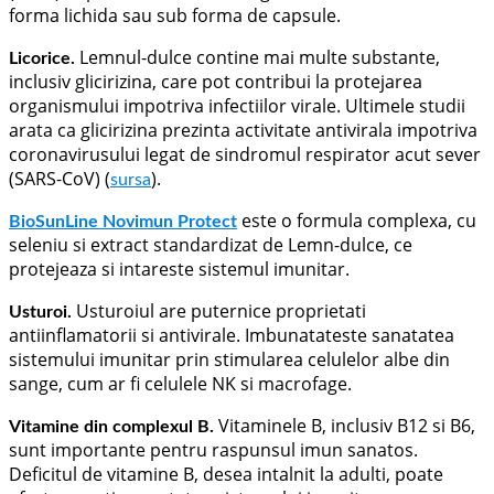
forma lichida sau sub forma de capsule.
Lemnul-dulce contine mai multe substante,
Licorice.
inclusiv glicirizina, care pot contribui la protejarea
organismului impotriva infectiilor virale. Ultimele studii
arata ca glicirizina prezinta activitate antivirala impotriva
coronavirusului legat de sindromul respirator acut sever
(SARS-CoV) (
).
sursa
este o formula complexa, cu
BioSunLine Novimun Protect
seleniu si extract standardizat de Lemn-dulce, ce
protejeaza si intareste sistemul imunitar.
Usturoiul are puternice proprietati
Usturoi.
antiinflamatorii si antivirale. Imbunatateste sanatatea
sistemului imunitar prin stimularea celulelor albe din
sange, cum ar fi celulele NK si macrofage.
Vitaminele B, inclusiv B12 si B6,
Vitamine din complexul B.
sunt importante pentru raspunsul imun sanatos.
Deficitul de vitamine B, desea intalnit la adulti, poate