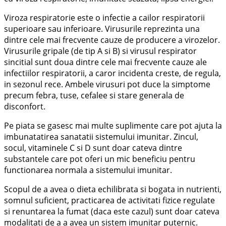
Viroza respiratorie este o infectie a cailor respiratorii
superioare sau inferioare. Virusurile reprezinta una
dintre cele mai frecvente cauze de producere a virozelor.
Virusurile gripale (de tip A si B) si virusul respirator
sincitial sunt doua dintre cele mai frecvente cauze ale
infectiilor respiratorii, a caror incidenta creste, de regula,
in sezonul rece. Ambele virusuri pot duce la simptome
precum febra, tuse, cefalee si stare generala de
disconfort.
Pe piata se gasesc mai multe suplimente care pot ajuta la
imbunatatirea sanatatii sistemului imunitar. Zincul,
socul, vitaminele C si D sunt doar cateva dintre
substantele care pot oferi un mic beneficiu pentru
functionarea normala a sistemului imunitar.
Scopul de a avea o dieta echilibrata si bogata in nutrienti,
somnul suficient, practicarea de activitati fizice regulate
si renuntarea la fumat (daca este cazul) sunt doar cateva
modalitati de a a avea un sistem imunitar puternic.