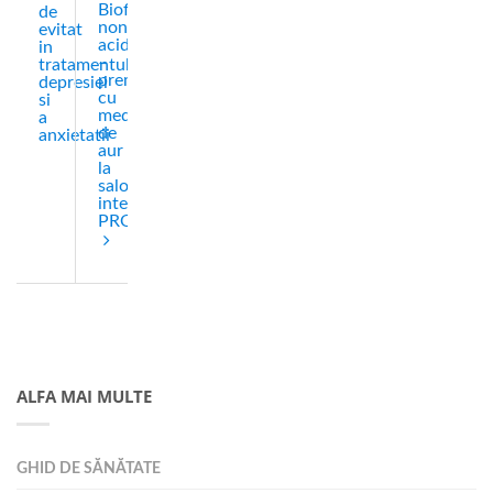
Bioflavo
de
non
evitat
acida
in
–
tratamentul
premiata
depresiei
cu
si
medalia
a
de
anxietatii
aur
la
salonul
international
PROINVENT
ALFA MAI MULTE
GHID DE SĂNĂTATE