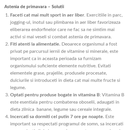
Astenia de primavara – Solutii
Faceti cat mai mult sport in aer liber
. Exercitiile in parc,
jogging-ul, inotul sau plimbarea in aer liber favorizeaza
eliberarea endorfinelor care ne fac sa ne simtim mai
activi si mai veseli si combat astenia de primavara.
Fiti atenti la alimentatie.
Deoarece organismul a fost
privat pe parcursul iernii de vitamine si minerale, este
important ca in aceasta perioada sa furnizam
organismului suficiente elemente nutritive. Evitati
elementele grase, prajelile, produsele procesate,
dulciurile si introduceti in dieta cat mai multe fructe si
legume
.
Optati pentru produse bogate in vitamina B
: Vitamina B
este esentiala pentru combaterea oboselii, adaugati in
dieta zilnica banane, legume sau cereale integrale.
Incercati sa dormiti cel putin 7 ore pe noapte.
Este
important sa respectati programul de somn, sa incercati