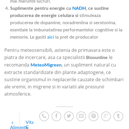
mai marunte lucruri.
Suplimente pentru energie cu
NADH
, ce sustine
producerea de energie celulara si
stimuleaza
producerea de dopamine, noradrenlina si serotonina,
esentiale la imbunatatirea performantelor cognitive si la
memorie. Le gasiti
aici
la pret de producator
Pentru meteosensibili, astenia de primavara este o
piatra de incercare, asa ca specialistii
le
Biosunline
recomanda
, un supliment natural cu
MeteoMigreen
extracte standardizate din plante adaptogene, ce
sustine organismul in neplacerile cauzate de schimbari
ale vremii, in migrene si in variatii ale presiunii
atmosferice.
Vitamina
C
Alimente