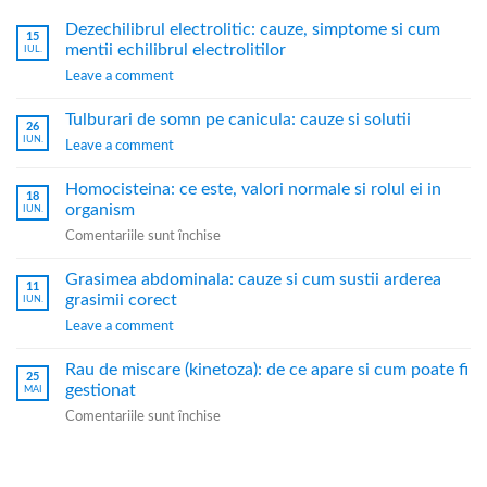
Dezechilibrul electrolitic: cauze, simptome si cum
15
mentii echilibrul electrolitilor
IUL.
Leave a comment
Tulburari de somn pe canicula: cauze si solutii
26
IUN.
Leave a comment
Homocisteina: ce este, valori normale si rolul ei in
18
organism
IUN.
Comentariile sunt închise
Grasimea abdominala: cauze si cum sustii arderea
11
grasimii corect
IUN.
Leave a comment
Rau de miscare (kinetoza): de ce apare si cum poate fi
25
gestionat
MAI
Comentariile sunt închise