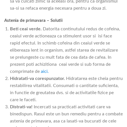
sa va culcati zilnic la aceeasi ora, pentru ca organismul
sa-si sa refaca energia necesara pentru a doua zi.
Astenia de primavara – Solutii
Beti ceai verde.
Datorita continutului redus de cofeina,
ceaiul verde actioneaza ca stimulent usor si isi face
rapid efectul. In schimb cofeina din ceaiul verde se
elibereaza lent in organism, astfel starea de revitalizare
se prelungeste cu mult fata de cea data de cafea. In
prezent poti achizitiona ceai verde si sub forma de
comprimate de
aici.
Hidratati-va corespunzator.
Hidratarea este cheia pentru
restabilirea vitalitatii. Consumati o cantitate suficienta,
in functie de greutatea dvs. si de activitatile fizice pe
care le faceti.
Distrati-va!
Incercati sa practicati activitati care va
binedispun. Rasul este un bun remediu pentru a combate
astenia de primavara, asa ca lasati-va bucurati de cele