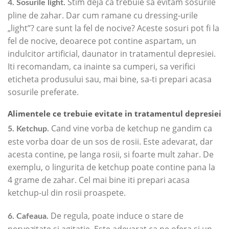
Stim deja ca trebuie sa evitam sosurile
4. Sosurile light.
pline de zahar. Dar cum ramane cu dressing-urile
„light”? care sunt la fel de nocive? Aceste sosuri pot fi la
fel de nocive, deoarece pot contine aspartam, un
indulcitor artificial, daunator in tratamentul depresiei.
Iti recomandam, ca inainte sa cumperi, sa verifici
eticheta produsului sau, mai bine, sa-ti prepari acasa
sosurile preferate.
Alimentele ce trebuie evitate in tratamentul depresiei
Cand vine vorba de ketchup ne gandim ca
5. Ketchup.
este vorba doar de un sos de rosii. Este adevarat, dar
acesta contine, pe langa rosii, si foarte mult zahar. De
exemplu, o lingurita de ketchup poate contine pana la
4 grame de zahar. Cel mai bine iti prepari acasa
ketchup-ul din rosii proaspete.
De regula, poate induce o stare de
6. Cafeaua.
nervozitate si agitatie. Este adevarat ca ne ofera si un