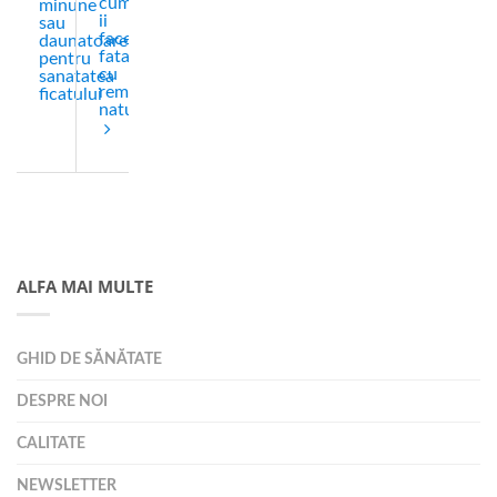
cum
minune
ii
sau
facem
daunatoare
fata
pentru
cu
sanatatea
remedii
ficatului
naturale
ALFA MAI MULTE
GHID DE SĂNĂTATE
DESPRE NOI
CALITATE
NEWSLETTER