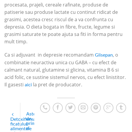
procesata, prajeli, cereale rafinate, produse de
patiserie sau produse lactate cu continut ridicat de
grasimi, acestea cresc riscul de a va confrunta cu
depresia. O dieta bogata in fibre, fructe, legume si
grasimi saturate te poate ajuta sa fiti in forma pentru
mult timp.
Ca si adjuvant in depresie recomandam
, o
Glisepan
combinatie neuractiva unica cu GABA – cu efect de
calmant natural, glutamine si glicina, vitamina B 6 si
acid folic, ce sustine sistemul nervos, cu efect linistitor.
Il gasesti
la pret de producator.
aici
Astenia
de
Detoxifierea
primavara
ficatului:
si
alimentele