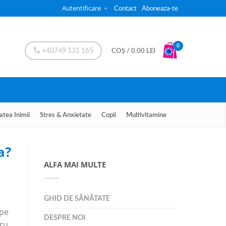
Autentificare
Contact
Aboneaza-te
0
+40749 131 165
COȘ
/
0.00
LEI
atea Inimii
Stres & Anxietate
Copii
Multivitamine
a?
ALFA MAI MULTE
GHID DE SĂNĂTATE
 pe
DESPRE NOI
tru