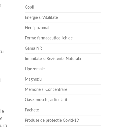
e
Copii
Energie si Vitalitate
Fier lipozomal
Forme farmaceutice lichide
Gama NR
cu
Imunitate si Rezistenta Naturala
Lipozomale
i
Magneziu
Memorie si Concentrare
Oase, muschi, articulatii
le
Pachete
te
Produse de protectie Covid-19
dura