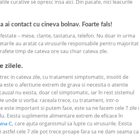
ile curative se opresc insa aici. Din pacate, nici leacurile
ca ai contact cu cineva bolnav. Foarte fals!
nfestate – mese, clante, tastatura, telefon. Nu doar in urma
tarile au aratat ca virusurile responsabile pentru majorita
prafete timp de cateva ore sau chiar cateva zile.
 zilele.
trec in cateva zile, cu tratament simptomatic, insotit de
a este o afectiune extrem de grava si necesita o atentie
auzal nu exista, doar cel simptomatic, iar în rest sistemul
 De unde si vorba: raceala trece, cu tratament, intr-o
ce este important si putem face, este sa ne facem cele 7 zile
lu. Exista suplimente alimentare extrem de eficace în
, care ajuta organismul sa lupte cu virusurile. Exista
mina C
 astfel cele 7 zile pot trece proape fara sa ne dam seama ca