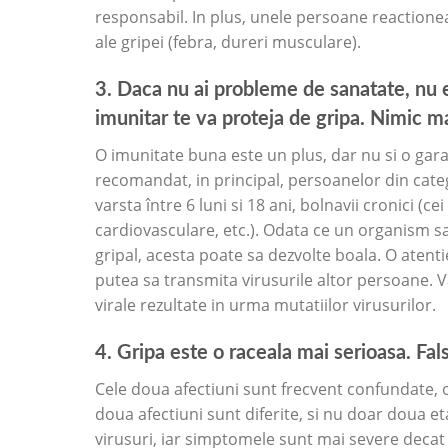
responsabil. In plus, unele persoane reactione
ale gripei (febra, dureri musculare).
3. Daca nu ai probleme de sanatate, nu 
imunitar te va proteja de gripa. Nimic ma
O imunitate buna este un plus, dar nu si o garan
recomandat, in principal, persoanelor din categor
varsta între 6 luni si 18 ani, bolnavii cronici (c
cardiovasculare, etc.). Odata ce un organism sa
gripal, acesta poate sa dezvolte boala. O atent
putea sa transmita virusurile altor persoane. V
virale rezultate in urma mutatiilor virusurilor.
4. Gripa este o raceala mai serioasa. Fals
Cele doua afectiuni sunt frecvent confundate, o
doua afectiuni sunt diferite, si nu doar doua eta
virusuri, iar simptomele sunt mai severe decat c