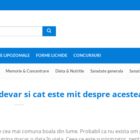
E LIPOZOMALE
FORME LICHIDE
CONCURSURI
Memorie & Concentrare
Dieta & Nutritie
Sanatate generala
Sanat
adevar si cat este mit despre aceste
te cea mai comuna boala din lume. Probabil ca nu exista om
ut gripa macar o data în viata. Ceea ce este surprinzator, pen