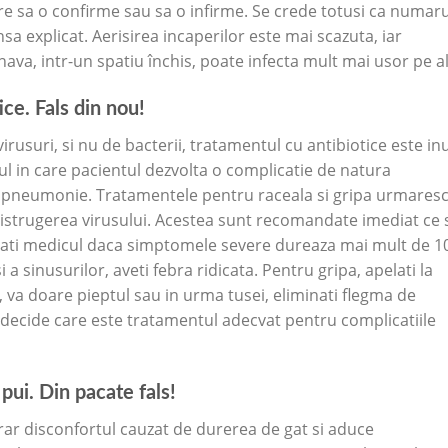
are sa o confirme sau sa o infirme. Se crede totusi ca numaru
sa explicat. Aerisirea incaperilor este mai scazuta, iar
ava, intr-un spatiu închis, poate infecta mult mai usor pe alt
tice. Fals din nou!
irusuri, si nu de bacterii, tratamentul cu antibiotice este inut
zul in care pacientul dezvolta o complicatie de natura
ri pneumonie. Tratamentele pentru raceala si gripa urmares
strugerea virusului. Acestea sunt recomandate imediat ce 
sultati medicul daca simptomele severe dureaza mai mult de 1
i a sinusurilor, aveti febra ridicata. Pentru gripa, apelati la
e, va doare pieptul sau in urma tusei, eliminati flegma de
 decide care este tratamentul adecvat pentru complicatiile
pui. Din pacate fals!
ar disconfortul cauzat de durerea de gat si aduce