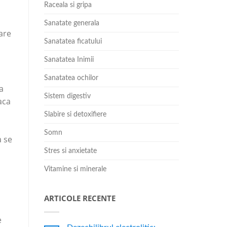
Raceala si gripa
Sanatate generala
are
Sanatatea ficatului
Sanatatea Inimii
Sanatatea ochilor
a
Sistem digestiv
aca
Slabire si detoxifiere
Somn
a se
Stres si anxietate
Vitamine si minerale
ARTICOLE RECENTE
e