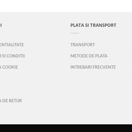
I
PLATA SI TRANSPORT
NTIALITATE
TRANSPORT
 SI CONDITII
METODE DE PLATA
A COOKIE
INTREBARI FRECVENTE
A DE RETUR