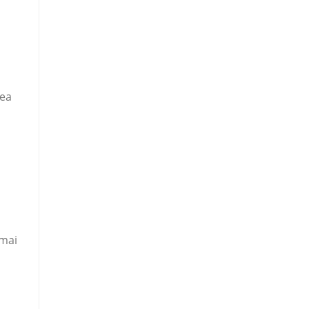
tea
 mai