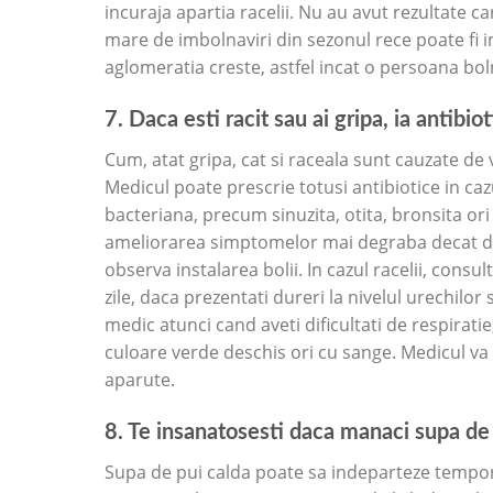
incuraja apartia racelii. Nu au avut rezultate c
mare de imbolnaviri din sezonul rece poate fi in
aglomeratia creste, astfel incat o persoana boln
7. Daca esti racit sau ai gripa, ia antibio
Cum, atat gripa, cat si raceala sunt cauzate de v
Medicul poate prescrie totusi antibiotice in ca
bacteriana, precum sinuzita, otita, bronsita o
ameliorarea simptomelor mai degraba decat di
observa instalarea bolii. In cazul racelii, con
zile, daca prezentati dureri la nivelul urechilor s
medic atunci cand aveti dificultati de respirati
culoare verde deschis ori cu sange. Medicul va
aparute.
8. Te insanatosesti daca manaci supa de 
Supa de pui calda poate sa indeparteze tempor