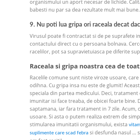
organismului un aport necesar de lichide. Calitat
babesti nu par sa dea rezultate mult mai bune.
9. Nu poti lua gripa ori raceala decat da
Virusul poate fi contractat si de pe suprafete i
contactului direct cu o persoana bolnava. Cerce
racelilor, pot sa supravietuiasca pe diferite su
Raceala si gripa noastra cea de toate
Racelile comune sunt niste viroze usoare, care 
odihna. Cu gripa insa nu este de glumit! Aceast
speciala din partea medicului. Deci, tratament c
imunitar isi face treaba, de obicei foarte bine.
saptamana, iar fara tratament in 7 zile. Acum, 
usoare. Si asta o putem realiza extrem de simp
stimularea imunitatii organismului, exista
vita
si desfunda nasul … si
suplimente care scad febra