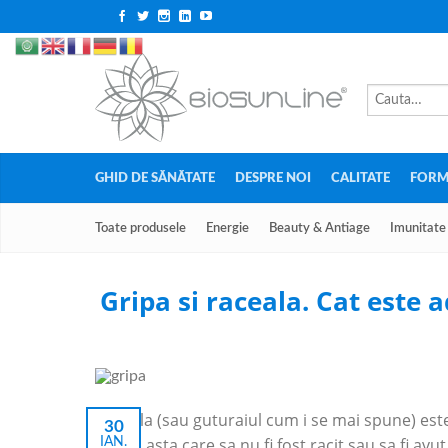
GHID DE SĂNĂTATE
DESPRE NOI
CALITATE
FORM
Toate produsele
Energie
Beauty & Antiage
Imunitate
Gripa si raceala. Cat este 
Raceala (sau guturaiul cum i se mai spune) es
30
lumea asta care sa nu fi fost racit sau sa fi av
IAN.