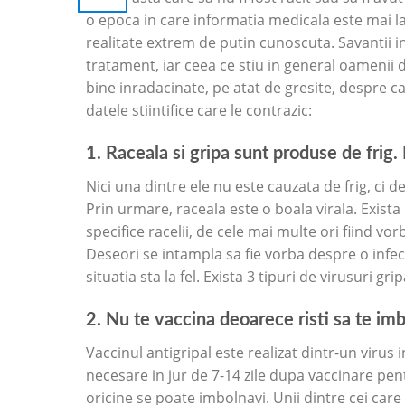
o epoca in care informatia medicala este mai la
realitate extrem de putin cunoscuta. Savantii 
tratament, iar ceea ce stiu in general oamenii
bine inradacinate, pe atat de gresite, despre cau
datele stiintifice care le contrazic:
1. Raceala si gripa sunt produse de frig. 
Nici una dintre ele nu este cauzata de frig, ci d
Prin urmare, raceala este o boala virala. Exist
specifice racelii, de cele mai multe ori fiind vo
Deseori se intampla sa fie vorba despre o infec
situatia sta la fel. Exista 3 tipuri de virusuri gripa
2. Nu te vaccina deoarece risti sa te imb
Vaccinul antigripal este realizat dintr-un virus
necesare in jur de 7-14 zile dupa vaccinare pen
oricine se poate imbolnavi. Unii dintre cei car