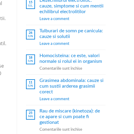
Dezechilibrul electrolitic:
l
15
cauze, simptome si cum mentii
IUL.
echilibrul electrolitilor
ii.
Leave a comment
Tulburari de somn pe canicula:
26
cauze si solutii
IUN.
il.
Leave a comment
Homocisteina: ce este, valori
c
18
normale si rolul ei in organism
IUN.
se
Comentariile sunt închise
0
Grasimea abdominala: cauze si
11
cum sustii arderea grasimii
IUN.
corect
Leave a comment
Rau de miscare (kinetoza): de
25
ce apare si cum poate fi
MAI
gestionat
Comentariile sunt închise