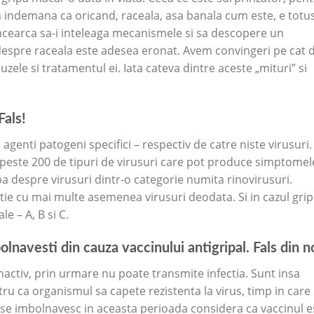
 indemana ca oricand, raceala, asa banala cum este, e totus
incearca sa-i inteleaga mecanismele si sa descopere un
 despre raceala este adesea eronat. Avem convingeri pe cat 
zele si tratamentul ei. Iata cateva dintre aceste „mituri” si
Fals!
e agenti patogeni specifici – respectiv de catre niste virusuri.
a peste 200 de tipuri de virusuri care pot produce simptomel
rba despre virusuri dintr-o categorie numita rinovirusuri.
tie cu mai multe asemenea virusuri deodata. Si in cazul grip
le – A, B si C.
olnavesti din cauza vaccinului antigripal. Fals din n
 inactiv, prin urmare nu poate transmite infectia. Sunt insa
tru ca organismul sa capete rezistenta la virus, timp in care
e se imbolnavesc in aceasta perioada considera ca vaccinul e