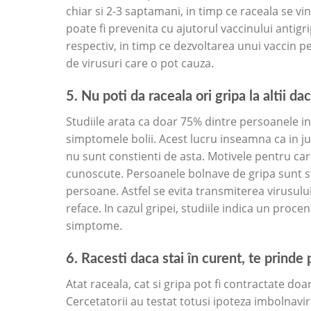
chiar si 2-3 saptamani, in timp ce raceala se vi
poate fi prevenita cu ajutorul vaccinului antigr
respectiv, in timp ce dezvoltarea unui vaccin 
de virusuri care o pot cauza.
5. Nu poti da raceala ori gripa la altii dac
Studiile arata ca doar 75% dintre persoanele in
simptomele bolii. Acest lucru inseamna ca in j
nu sunt constienti de asta. Motivele pentru car
cunoscute. Persoanele bolnave de gripa sunt sfa
persoane. Astfel se evita transmiterea virusulu
reface. In cazul gripei, studiile indica un pro
simptome.
6. Racesti daca stai în curent, te prinde p
Atat raceala, cat si gripa pot fi contractate doa
Cercetatorii au testat totusi ipoteza imbolnavi