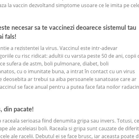
aza la vaccin dezvoltand simptome usoare ce le imita pe cel
este necesar sa te vaccinezi deoarece sistemul tau
i fals!
tie a rezistentei la virus. Vaccinul este intr-adevar
iile cu risc ridicat: adultii cu varsta peste 50 de ani, copii 
ei ce sufera de astm, boli pulmonare, diabet, boli
natos, cu o imunitate buna, a intrat în contact cu un virus
ie deosebita ar trebui sa aiba persoanele sanatoase care ar
accinul se face anual pentru a putea face fata noilor radacin
, din pacate!
 raceala serioasa fiind denumita gripa sau invers. Totusi, ce
pe ale aceleiasi boli. Raceala si gripa sunt cauzate de diferi
ele ale racelii. Debutul ei se face brusc, iar aceasta poate 