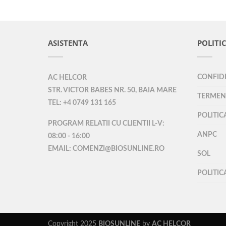
ASISTENTA
POLITIC
CONFIDE
AC HELCOR
STR. VICTOR BABES NR. 50, BAIA MARE
TERMENI
TEL: +4 0749 131 165
POLITIC
PROGRAM RELATII CU CLIENTII L-V:
ANPC
08:00 - 16:00
EMAIL: COMENZI@BIOSUNLINE.RO
SOL
POLITIC
Copyright 2025
BIOSUNLINE
by
AC HELCOR