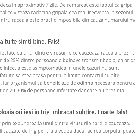
ndeca in aproximativ 7 zile. De remarcat este faptul ca gripa,
ipal ce vizeaza radacina gripala cea mai frecventa in sezonul
pentru raceala este practic imposibila din cauza numarului m
a tu te simti bine. Fals!
fectate cu unul dintre virusurile ce cauzeaza raceala prezint
ur de 25% dintre persoanele bolnave transmit boala, chiar d
e infectia este asimptomatica in unele cazuri nu sunt
tuite sa stea acasa pentru a limita contactul cu alte
i, iar organismul sa beneficiaze de odihna necesara pentru 
cent de 20-30% de persoane infectate dar care nu prezinta
loaia ori iesi in frig imbracat subtire. Foarte fals!
r prin expunerea la unul dintre virusurile care le cauzeaza.
rii cauzate de frig pentru a vedea daca racirea corpului poat