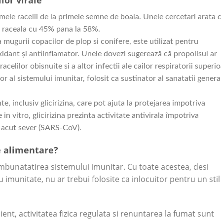
mele racelii de la primele semne de boala. Unele cercetari arata 
e raceala cu 45% pana la 58%.
 mugurii copacilor de plop si conifere, este utilizat pentru
xidant și antiinflamator. Unele dovezi sugerează că propolisul ar
celilor obisnuite si a altor infectii ale cailor respiratorii superio
r al sistemului imunitar, folosit ca sustinator al sanatatii general
, inclusiv glicirizina, care pot ajuta la protejarea impotriva
in vitro, glicirizina prezinta activitate antivirala împotriva
r acut sever (SARS-CoV).
 alimentare?
imbunatatirea sistemului imunitar. Cu toate acestea, desi
imunitate, nu ar trebui folosite ca inlocuitor pentru un stil
ent, activitatea fizica regulata si renuntarea la fumat sunt