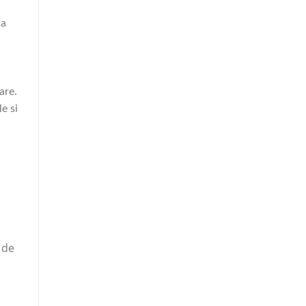
ca
are.
e si
 de