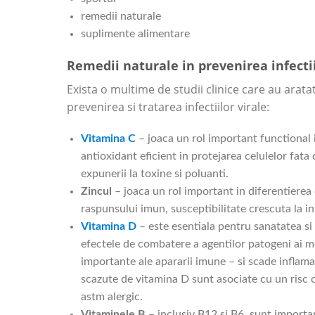
remedii naturale
suplimente alimentare
Remedii naturale in prevenirea infectii
Exista o multime de studii clinice care au arata
prevenirea si tratarea infectiilor virale:
Vitamina C
– joaca un rol important functional i
antioxidant eficient in protejarea celulelor fata 
expunerii la toxine si poluanti.
Zincul
– joaca un rol important in diferentierea 
raspunsului imun, susceptibilitate crescuta la inf
Vitamina D
– este esentiala pentru sanatatea s
efectele de combatere a agentilor patogeni ai mo
importante ale apararii imune – si scade inflama
scazute de vitamina D sunt asociate cu un risc cre
astm alergic.
Vitaminele B
– inclusiv B12 și B6, sunt import