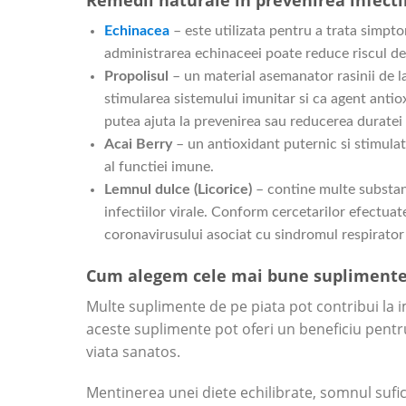
Echinacea
– este utilizata pentru a trata simpto
administrarea echinaceei poate reduce riscul d
Propolisul
– un material asemanator rasinii de la
stimularea sistemului imunitar si ca agent antio
putea ajuta la prevenirea sau reducerea duratei ra
Acai Berry
– un antioxidant puternic si stimulato
al functiei imune.
Lemnul dulce (Licorice)
– contine multe substante
infectiilor virale. Conform cercetarilor efectuate 
coronavirusului asociat cu sindromul respirato
Cum alegem cele mai bune suplimente
Multe suplimente de pe piata pot contribui la 
aceste suplimente pot oferi un beneficiu pentru 
viata sanatos.
Mentinerea unei diete echilibrate, somnul sufici