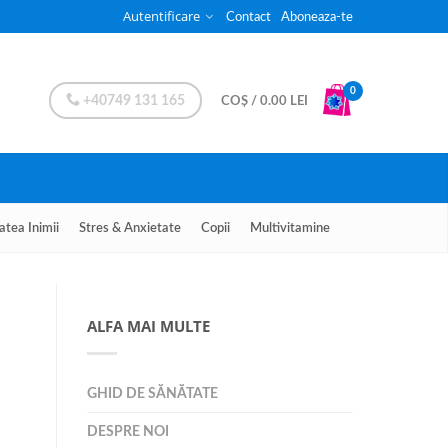
Autentificare
Contact
Aboneaza-te
0
+40749 131 165
COȘ
/
0.00
LEI
atea Inimii
Stres & Anxietate
Copii
Multivitamine
ALFA MAI MULTE
GHID DE SĂNĂTATE
DESPRE NOI