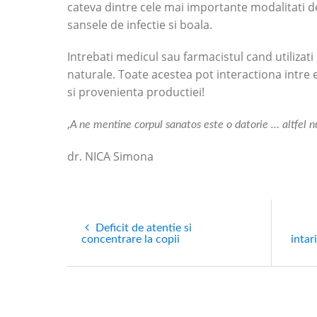
cateva dintre cele mai importante modalitati d
sansele de infectie si boala.
Intrebati medicul sau farmacistul cand utilizat
naturale. Toate acestea pot interactiona intre 
si provenienta productiei!
‚
A ne mentine corpul sanatos este o datorie … altfel 
dr. NICA Simona
Deficit de atentie si
concentrare la copii
intar