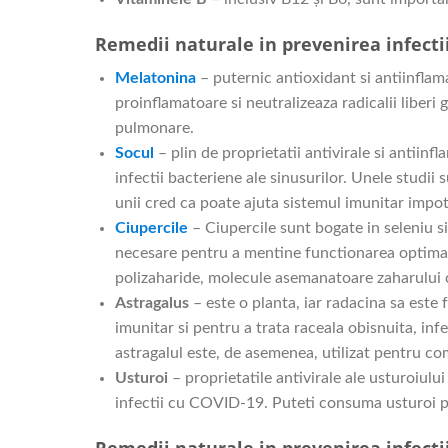
Remedii naturale in prevenirea infectii
Melatonina
– puternic antioxidant si antiinfla
proinflamatoare si neutralizeaza radicalii liberi 
pulmonare.
Socul
– plin de proprietatii antivirale si antiinf
infectii bacteriene ale sinusurilor. Unele studii
unii cred ca poate ajuta sistemul imunitar impo
Ciupercile
– Ciupercile sunt bogate in seleniu si
necesare pentru a mentine functionarea optima 
polizaharide, molecule asemanatoare zaharului 
Astragalus
– este o planta, iar radacina sa este f
imunitar si pentru a trata raceala obisnuita, infec
astragalul este, de asemenea, utilizat pentru com
Usturoi
– proprietatile antivirale ale usturoiului
infectii cu COVID-19. Puteti consuma usturoi pr
Remedii naturale in prevenirea infectii