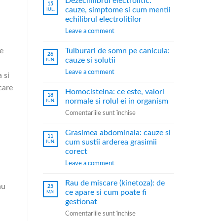
Dezechilibrul electrolitic:
15
cauze, simptome si cum mentii
IUL.
echilibrul electrolitilor
Leave a comment
le
Tulburari de somn pe canicula:
26
cauze si solutii
IUN.
Leave a comment
 si
care
Homocisteina: ce este, valori
18
normale si rolul ei in organism
IUN.
Comentariile sunt închise
Grasimea abdominala: cauze si
11
cum sustii arderea grasimii
IUN.
corect
Leave a comment
Rau de miscare (kinetoza): de
au
25
ce apare si cum poate fi
MAI
gestionat
Comentariile sunt închise