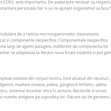
 Sars-COV2, este importanta. De aceea este necesar sa respec
 distantare personala dar si sa ne ajutam organismul sa faca 
icelulare de a rezista microorganismelor daunatoare.
 cat si componente nespecifice. Componentele nespecifice
game largi de agenti patogeni, indiferent de componenta lor
itar se adapteaza la fiecare noua boala intalnita si pot ge
plexe sisteme din corpul nostru. Este alcatuit din tesuturi,
digestiv, maduva osoasa, pielea, ganglionii limfatici, splina.
ru, sistemul imunitar intra in actiune. Bacteriile si virusii
 numite antigene pe suprafata lor. Fiecare tip de germeni 