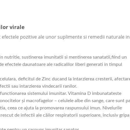
lor virale
t efectele pozitive ale unor suplimente si remedii naturale in
n nutritie, sustinerea imunitatii si mentinerea sanatatii,fiind un
de efectele daunatoare ale radicalilor liberi generati in timpul
celulara, deficitul de Zinc ducand la intarzierea cresterii, afectar
ectii sau intarzierea vindecarii ranilor.
i functionarea sistemului imunitar. Vitamina D imbunatateste
nocitelor și macrofagelor – celulele albe din sange, care sunt pa
tia, ceea ce ajuta la promovarea raspunsului imun. Nivelurile
scut de infectii ale căilor respiratorii superioare, inclusiv gripa 
ante pentru un raspuns imunitar sanatos.