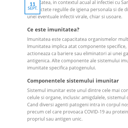
Imunitatea, in contextul acual al infectiei cu
11
cu strictete regulile de igiena personala si de
SEPT.
unei eventuale infectii virale, chiar si usoare.
Ce este imunitatea?
Imunitatea este capacitatea organismelor mult
Imunitatea implica atat componente specifice,
actioneaza ca bariere sau eliminatori ai unei 
antigenica. Alte componente ale sistemului imun
imunitate specifica patogenului.
Componentele sistemului imunitar
Sistemul imunitar este unul dintre cele mai com
celule si organe, inclusiv: amigdalele, sistemul 
Cand diversi agenti patogeni intra in corpul nost
precum cel care provoaca COVID-19 au proteine
propriul sau antigen unic.