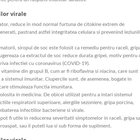
lor virale
mator, reduce în mod normal furtuna de citokine extrem de
generati, pastrand astfel integritatea celulara si prevenind leziuni
lamatorii, siropul de soc este folosit ca remediu pentru raceli, gripa
 sugereaza ca extractul de soc reduce durata gripei, motiv pentru 
triva infectiei cu coronavirus (COVID-19).
 vitamine din grupul B, cum ar fi riboflavina si niacina, care sunt
a sistemul imunitar. Ciupercile sunt, de asemenea, bogate in
care stimuleaza functia imunitara.
olosita in medicina. De obicei utilizat pentru a intari sistemul
tiile respiratorii superioare, alergiile sezoniere, gripa porcina,
baterea infectiilor bacteriene si virale.
 pot fi utile in reducerea severitatii simptomelor in raceli, gripa s
oaspat, sau il puteti lua si sub forma de supliment.
lor virale