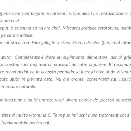
egume care sunt bogate in nutrienti, vitaminele C, E, betacaroten si 
 si morcovi.
nceput, o sa spuna ca nu are chef. Miscarea produce serotonina, numit
e pe care o induce.
cat sta acasa. Fara galagie si stres. Starea de bine (fericirea) inta
 imunitar. Completeaza-i dieta cu suplimente alimentare, dar ai grij
 ca acestea sunt mai usor de procesat de catre organism. Iti recoman
te recomandat ca in aceasta perioada sa ii cresti nivelul de Vitami
oate ajuta in privinta asta. Nu are arome, conservanti sau indulci
alimentare naturale.
se faca bine si sa isi urmeze visul. Avem nevoie de „doctori de racel
 stres si multa vitamina C. Te rog sa imi scrii dupa tratament daca 
te fundamentala pentru noi.