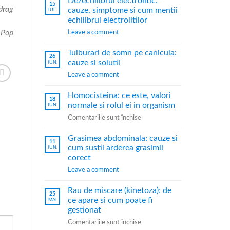
Dezechilibrul electrolitic:
15
drag
cauze, simptome si cum mentii
IUL.
echilibrul electrolitilor
 Pop
Leave a comment
Tulburari de somn pe canicula:
26
cauze si solutii
IUN.
Leave a comment
Homocisteina: ce este, valori
18
normale si rolul ei in organism
IUN.
Comentariile sunt închise
Grasimea abdominala: cauze si
11
cum sustii arderea grasimii
IUN.
corect
Leave a comment
Rau de miscare (kinetoza): de
25
ce apare si cum poate fi
MAI
gestionat
Comentariile sunt închise