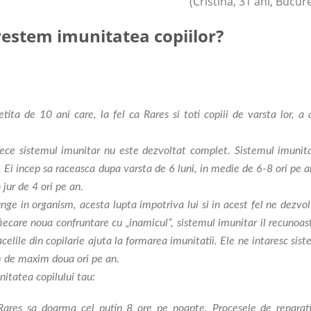
(Cristina, 31 ani, Bucure
restem imunitatea copiilor?
tita de 10 ani care, la fel ca Rares si toti copiii de varsta lor, a 
rece sistemul imunitar nu este dezvoltat complet. Sistemul imunita
. Ei incep sa raceasca dupa varsta de 6 luni, in medie de 6-8 ori pe a
 jur de 4 ori pe an.
nge in organism, acesta lupta impotriva lui si in acest fel ne dezvo
 fiecare noua confruntare cu „inamicul”, sistemul imunitar il recunoas
celile din copilarie ajuta la formarea imunitatii. Ele ne intaresc sis
im de maxim doua ori pe an.
nitatea copilului tau:
Rares sa doarma cel putin 8 ore pe noapte. Procesele de reparati