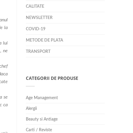
CALITATE
NEWSLETTER
anul
e la
COVID-19
METODE DE PLATA
a lui
, ne
TRANSPORT
chef
daca
CATEGORII DE PRODUSE
cate
sa se
Age Management
ac ca
Alergii
Beauty si Antiage
Carti / Reviste