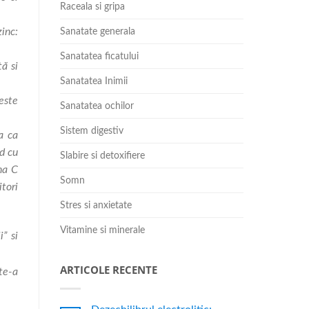
Raceala si gripa
zinc:
Sanatate generala
Sanatatea ficatului
ă si
Sanatatea Inimii
reste
Sanatatea ochilor
Sistem digestiv
a ca
d cu
Slabire si detoxifiere
na C
Somn
tori
Stres si anxietate
Vitamine si minerale
i” si
ARTICOLE RECENTE
te-a