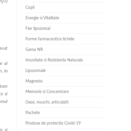
ști)
Copii
Energie si Vitalitate
Fier lipozomal
Forme farmaceutice lichide
avut
Gama NR
Imunitate si Rezistenta Naturala
r al
Lipozomale
n. In
Magneziu
ltam
Memorie si Concentrare
te si
temul
Oase, muschi, articulatii
Pachete
Produse de protectie Covid-19
e si