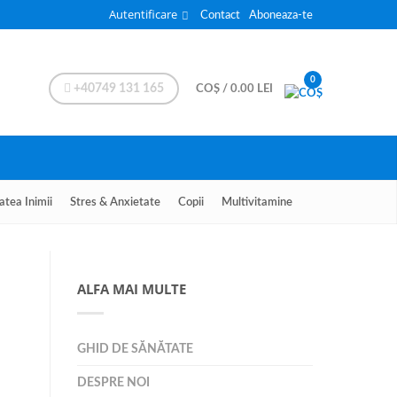
Autentificare
Contact
Aboneaza-te
0
+40749 131 165
COȘ
/
0.00
LEI
atea Inimii
Stres & Anxietate
Copii
Multivitamine
ALFA MAI MULTE
GHID DE SĂNĂTATE
DESPRE NOI