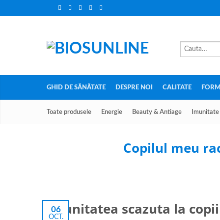
GHID DE SĂNĂTATE
DESPRE NOI
CALITATE
FORM
Toate produsele
Energie
Beauty & Antiage
Imunitate
Copilul meu rac
Imunitatea scazuta la copii
06
OCT.