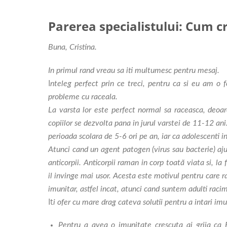
Parerea specialistului: Cum c
Buna, Cristina.
In primul rand vreau sa iti multumesc pentru mesaj.
I
nteleg perfect prin ce treci, pentru ca si eu am o fe
probleme cu raceala.
La varsta lor este perfect normal sa raceasca, deoa
copiilor se dezvolta pana in jurul varstei de 11-12 ani
perioada scolara de 5-6 ori pe an, iar ca adolescenti in
Atunci cand un agent patogen (virus sau bacterie) aju
anticorpii. Anticorpii raman in corp toată viata si, la
il invinge mai usor. Acesta este motivul pentru care ra
imunitar, astfel incat, atunci cand suntem adulti rac
It
i ofer cu mare drag cateva solutii pentru a intari imu
Pentru a avea o imunitate crescuta ai grija ca 