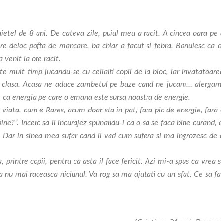
ietel de 8 ani. De cateva zile, puiul meu a racit. A cincea oara pe 
re deloc pofta de mancare, ba chiar a facut si febra. Banuiesc ca d
a venit la ore racit.
te mult timp jucandu-se cu ceilalti copii de la bloc, iar invatatoare
din clasa. Acasa ne aduce zambetul pe buze cand ne jucam… alergam
e ca energia pe care o emana este sursa noastra de energie.
 viata, cum e Rares, acum doar sta in pat, fara pic de energie, fara 
ne?”. Incerc sa il incurajez spunandu-i ca o sa se faca bine curand, 
ru. Dar in sinea mea sufar cand il vad cum sufera si ma ingrozesc de 
, printre copii, pentru ca asta il face fericit. Azi mi-a spus ca vrea 
i sa nu mai raceasca niciunul. Va rog sa ma ajutati cu un sfat. Ce sa f