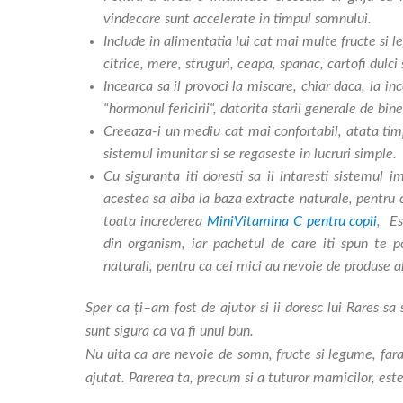
vindecare sunt accelerate in timpul somnului.
Include i
n alimentatia lui
cat mai multe fructe si l
citrice, mere, struguri, ceapa, spanac, cartofi dulci
Incearca sa il provoci la miscare, chiar daca, la i
“hormonul fericirii“, datorita starii generale de bin
Creeaza-i un mediu cat mai confortabil, atata timp 
sistemul imunitar si se regaseste in lucruri simple.
Cu siguranta iti doresti sa ii intaresti sistemul
acestea sa aiba la baza extracte naturale, pentru
toata increderea
MiniVitamina C pentru copii
, Es
din organism, iar pachetul de care iti spun te p
naturali, pentru ca cei mici au nevoie de produse 
Sper ca ţi–am fost de ajutor si ii doresc lui Rares sa 
sunt sigura ca va fi unul bun.
Nu uita ca are nevoie de somn, fructe si legume, fara
ajutat. Parerea ta, precum si a tuturor mamicilor, es