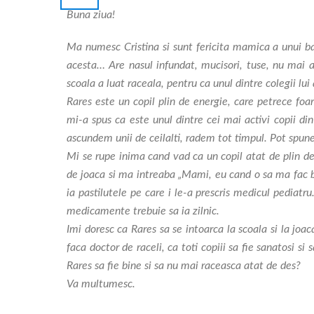
Buna ziua!
Ma numesc Cristina si sunt fericita mamica a unui ba
acesta… Are nasul infundat, mucisori, tuse, nu mai a
scoala a luat raceala, pentru ca unul dintre colegii lui 
Rares este un copil plin de energie, care petrece foar
mi-a spus ca este unul dintre cei mai activi copii 
ascundem unii de ceilalti, radem tot timpul. Pot spun
Mi se rupe inima cand vad ca un copil atat de plin de
de joaca si ma intreaba „Mami, eu cand o sa ma fac bi
ia pastilutele pe care i le-a prescris medicul pediat
medicamente trebuie sa ia zilnic.
Imi doresc ca Rares sa se intoarca la scoala si la joaca
faca doctor de raceli, ca toti copiii sa fie sanatosi s
Rares sa fie bine si sa nu mai raceasca atat de des?
Va multumesc.