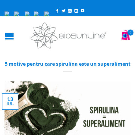
0
5 motive pentru care spirulina este un superaliment
13
IUL.