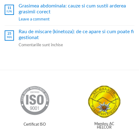
Grasimea abdominala: cauze si cum sustii arderea
11
grasimii corect
IUN.
Leave a comment
Rau de miscare (kinetoza): de ce apare si cum poate fi
25
gestionat
MAI
Comentariile sunt închise
Membru AC
Certificat ISO
HELCOR