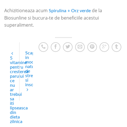
Achizitioneaza acum
de la
Spirulina + Orz verde
Biosunline si bucura-te de beneficiile acestui
superaliment.
Scapa
in
5
mod
vitamine
natural
pentru
de
cresterea
stres
parului
si
ce
insomnie
nu
ar
trebui
sa
iti
lipseasca
din
dieta
zilnica