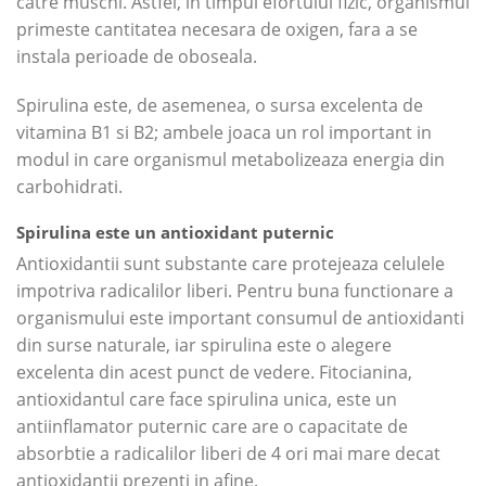
catre muschi. Astfel, in timpul efortului fizic, organismul
primeste cantitatea necesara de oxigen, fara a se
instala perioade de oboseala.
Spirulina este, de asemenea, o sursa excelenta de
vitamina B1 si B2; ambele joaca un rol important in
modul in care organismul metabolizeaza energia din
carbohidrati.
Spirulina este un antioxidant puternic
Antioxidantii sunt substante care protejeaza celulele
impotriva radicalilor liberi. Pentru buna functionare a
organismului este important consumul de antioxidanti
din surse naturale, iar spirulina este o alegere
excelenta din acest punct de vedere. Fitocianina,
antioxidantul care face spirulina unica, este un
antiinflamator puternic care are o capacitate de
absorbtie a radicalilor liberi de 4 ori mai mare decat
antioxidantii prezenti in afine.