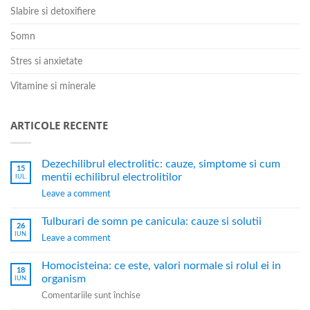
Slabire si detoxifiere
Somn
Stres si anxietate
Vitamine si minerale
ARTICOLE RECENTE
Dezechilibrul electrolitic: cauze, simptome si cum
15
mentii echilibrul electrolitilor
IUL.
Leave a comment
Tulburari de somn pe canicula: cauze si solutii
26
IUN.
Leave a comment
Homocisteina: ce este, valori normale si rolul ei in
18
organism
IUN.
Comentariile sunt închise