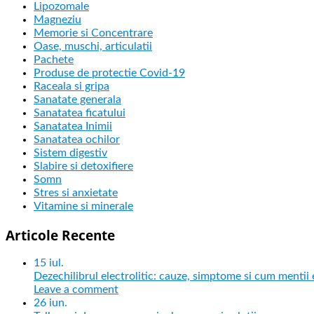
Lipozomale
Magneziu
Memorie si Concentrare
Oase, muschi, articulatii
Pachete
Produse de protectie Covid-19
Raceala si gripa
Sanatate generala
Sanatatea ficatului
Sanatatea Inimii
Sanatatea ochilor
Sistem digestiv
Slabire si detoxifiere
Somn
Stres si anxietate
Vitamine si minerale
Articole Recente
15
iul.
Dezechilibrul electrolitic: cauze, simptome si cum mentii ec
Leave a comment
26
iun.