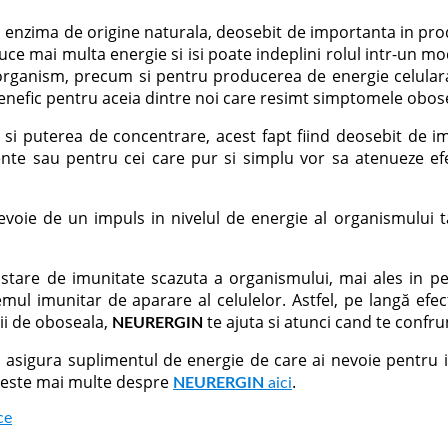
zima de origine naturala, deosebit de importanta in produc
uce mai multa energie si isi poate indeplini rolul intr-un 
organism, precum si pentru producerea de energie celulara
enefic pentru aceia dintre noi care resimt simptomele obose
 si puterea de concentrare, acest fapt fiind deosebit de 
nte sau pentru cei care pur si simplu vor sa atenueze efec
evoie de un impuls in nivelul de energie al organismului t
o stare de imunitate scazuta a organismului, mai ales in p
temul imunitar de aparare al celulelor. Astfel, pe langă ef
rii de oboseala,
te ajuta si atunci cand te confru
NEURERGIN
ti asigura suplimentul de energie de care ai nevoie pentru in
iteste mai multe despre
.
NEURERGIN
aici
ce