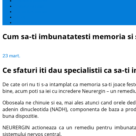
Sanatate generala
Sanatatea Inimii
Stres & Anxietate
Copii
Multivitamine
Cum sa-ti imbunatatesti memoria si sa
23
mart.
Ce sfaturi iti dau specialistii ca sa-
De cate ori nu ti s-a intamplat ca memoria sa-ti joace fest
bine, acum poti sa iei cu incredere Neurergin – un remediu
Oboseala ne chinuie si ea, mai ales atunci cand orele ded
adenin dinucleotida (NADH), componenta de baza a pro
buna dispozitie.
NEURERGIN actioneaza ca un remediu pentru imbunatatire
sistemului nervos central.