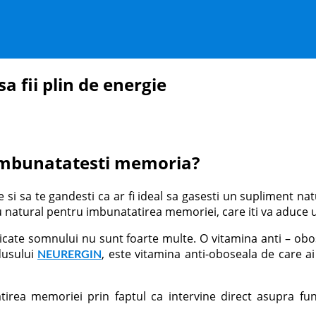
 fii plin de energie
ti imbunatatesti memoria?
e si sa te gandesti ca ar fi ideal sa gasesti un supliment na
 natural pentru imbunatatirea memoriei, care iti va aduce un
icate somnului nu sunt foarte multe. O vitamina anti – obose
dusului
, este vitamina anti-oboseala de care ai
NEURERGIN
a memoriei prin faptul ca intervine direct asupra funct