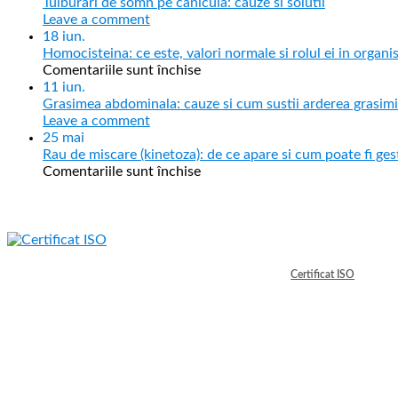
Tulburari de somn pe canicula: cauze si solutii
Leave a comment
18
iun.
Homocisteina: ce este, valori normale si rolul ei in organ
Comentariile sunt închise
11
iun.
Grasimea abdominala: cauze si cum sustii arderea grasimi
Leave a comment
25
mai
Rau de miscare (kinetoza): de ce apare si cum poate fi ges
Comentariile sunt închise
Certificat ISO