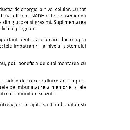
tia de energie la nivel celular. Cu cat
mod mai eficient. NADH este de asemenea
 din glucoza si grasimi. Suplimentarea
lii mai pregnant.
important pentru aceia care duc o lupta
tele imbatranirii la nivelul sistemului
au, poti beneficia de suplimentarea cu
erioadele de trecere dintre anotimpuri.
ectele de imbunatatire a memoriei si ale
nti cu o imunitate scazuta.
treaga zi, te ajuta sa iti imbunatatesti