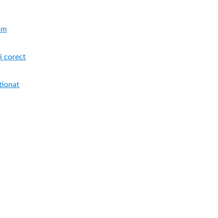
ism
i corect
tionat