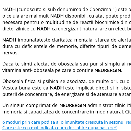
NADH (cunoscuta si sub denumirea de Coenzima-1) este o en
o celula are mai mult NADH disponibil, cu atat poate prod
necesara pentru o multitudine de reactii biochimice din 
dietei zilnice cu
ca energizant natural are un efect b
NADH
imbunatateste claritatea mentala, starea de alerta
NADH
dura cu deficientele de memorie, diferite tipuri de deme
nervos.
Daca te simti afectat de oboseala sau pur si simplu ai n
vitamina anti- oboseala pe care o contine
.
NEURERGIN
Oboseala fizica si psihica se asociaza, de multe ori, cu 
Vestea buna este ca
este implicat direct si in sis
NADH
puterii de concentrare, de energizare si de atenuare a sta
Un singur comprimat de
administrat zilnic i
NEURERGIN
memoria si capacitatea de concentrare in mod natural. C
6 moduri prin care poti sa ai o imunitate crescuta in sezonul re
Care este cea mai indicata cura de slabire dupa nastere?