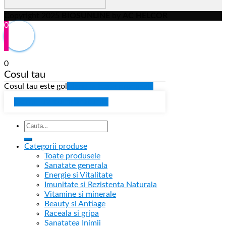
Copyright 2025
BIOSUNLINE
by
AC HELCOR
0
0
Cosul tau
Cosul tau este gol
Mergi la toate produsele
Continua cumparaturile
Categorii produse
Toate produsele
Sanatate generala
Energie si Vitalitate
Imunitate si Rezistenta Naturala
Vitamine si minerale
Beauty si Antiage
Raceala si gripa
Sanatatea Inimii