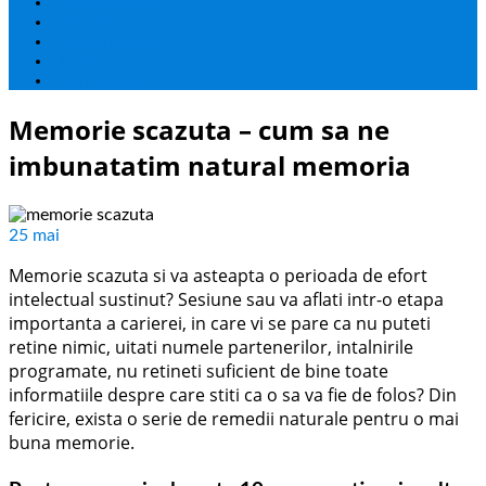
Sanatate generala
Sanatatea Inimii
Stres & Anxietate
Copii
Multivitamine
Memorie scazuta – cum sa ne
imbunatatim natural memoria
25
mai
Memorie scazuta si va asteapta o perioada de efort
intelectual sustinut? Sesiune sau va aflati intr-o etapa
importanta a carierei, in care vi se pare ca nu puteti
retine nimic, uitati numele partenerilor, intalnirile
programate, nu retineti suficient de bine toate
informatiile despre care stiti ca o sa va fie de folos? Din
fericire, exista o serie de remedii naturale pentru o mai
buna memorie.