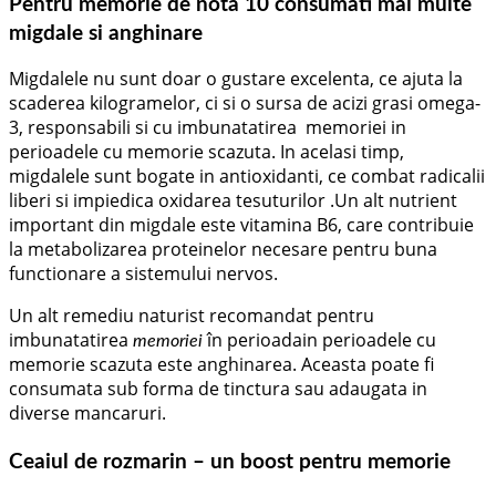
Pentru memorie de nota 10 consumati mai multe
migdale si anghinare
Migdalele nu sunt doar o gustare excelenta, ce ajuta la
scaderea kilogramelor, ci si o sursa de acizi grasi omega-
3, responsabili si cu imbunatatirea memoriei in
perioadele cu memorie scazuta. In acelasi timp,
migdalele sunt bogate in antioxidanti, ce combat radicalii
liberi si impiedica oxidarea tesuturilor .Un alt nutrient
important din migdale este vitamina B6, care contribuie
la metabolizarea proteinelor necesare pentru buna
functionare a sistemului nervos.
Un alt remediu naturist recomandat pentru
imbunatatirea
în perioadain perioadele cu
memoriei
memorie scazuta este anghinarea. Aceasta poate fi
consumata sub forma de tinctura sau adaugata in
diverse mancaruri.
Ceaiul de rozmarin – un boost pentru memorie