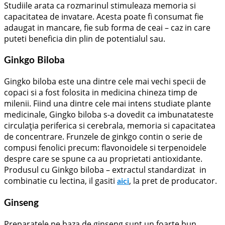
Studiile arata ca rozmarinul stimuleaza memoria si
capacitatea de invatare. Acesta poate fi consumat fie
adaugat in mancare, fie sub forma de ceai – caz in care
puteti beneficia din plin de potentialul sau.
Ginkgo Biloba
Gingko biloba este una dintre cele mai vechi specii de
copaci si a fost folosita in medicina chineza timp de
milenii. Fiind una dintre cele mai intens studiate plante
medicinale, Gingko biloba s-a dovedit ca imbunatateste
circulația periferica si cerebrala, memoria si capacitatea
de concentrare. Frunzele de ginkgo contin o serie de
compusi fenolici precum: flavonoidele si terpenoidele
despre care se spune ca au proprietati antioxidante.
Produsul cu Ginkgo biloba – extractul standardizat in
combinatie cu lectina, il gasiti
, la pret de producator.
aici
Ginseng
Preparatele pe baza de ginseng sunt un foarte bun