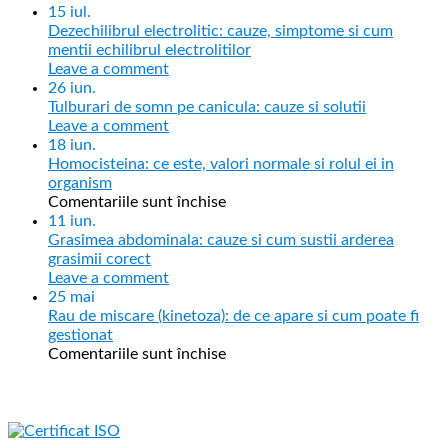
15
iul.
Dezechilibrul electrolitic: cauze, simptome si cum
mentii echilibrul electrolitilor
Leave a comment
26
iun.
Tulburari de somn pe canicula: cauze si solutii
Leave a comment
18
iun.
Homocisteina: ce este, valori normale si rolul ei in
organism
Comentariile sunt închise
11
iun.
Grasimea abdominala: cauze si cum sustii arderea
grasimii corect
Leave a comment
25
mai
Rau de miscare (kinetoza): de ce apare si cum poate fi
gestionat
Comentariile sunt închise