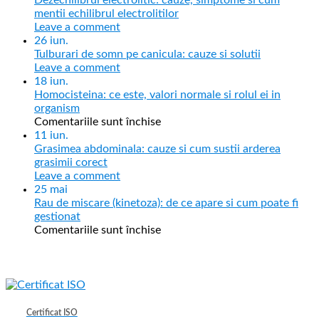
Dezechilibrul electrolitic: cauze, simptome si cum
mentii echilibrul electrolitilor
Leave a comment
26
iun.
Tulburari de somn pe canicula: cauze si solutii
Leave a comment
18
iun.
Homocisteina: ce este, valori normale si rolul ei in
organism
Comentariile sunt închise
11
iun.
Grasimea abdominala: cauze si cum sustii arderea
grasimii corect
Leave a comment
25
mai
Rau de miscare (kinetoza): de ce apare si cum poate fi
gestionat
Comentariile sunt închise
Certificat ISO