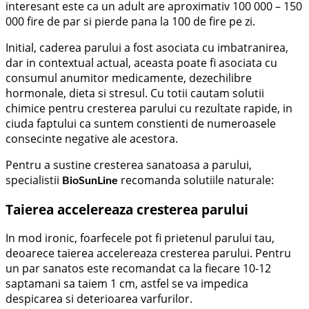
interesant este ca un adult are aproximativ 100 000 – 150
000 fire de par si pierde pana la 100 de fire pe zi.
Initial, caderea parului a fost asociata cu imbatranirea,
dar in contextual actual, aceasta poate fi asociata cu
consumul anumitor medicamente, dezechilibre
hormonale, dieta si stresul. Cu totii cautam solutii
chimice pentru cresterea parului cu rezultate rapide, in
ciuda faptului ca suntem constienti de numeroasele
consecinte negative ale acestora.
Pentru a sustine cresterea sanatoasa a parului,
specialistii
recomanda solutiile naturale:
BioSunLine
Taierea accelereaza cresterea parului
In mod ironic, foarfecele pot fi prietenul parului tau,
deoarece taierea accelereaza cresterea parului. Pentru
un par sanatos este recomandat ca la fiecare 10-12
saptamani sa taiem 1 cm, astfel se va impedica
despicarea si deterioarea varfurilor.