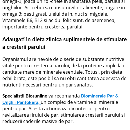
omega-3, joaca un rol-cheie in sanatatea pielii, parului si
unghiilor. Ar trebui sa consumi zilnic alimente, bogate in
omega 3: pesti grasi, uleiul de in, nuci si migdale.
Vitaminele B6, B12 si acidul folic sunt, de asemenea,
importante pentru cresterea parului.
Adaugati in dieta zilnica suplimentele de stimulare
a cresterii parului
Organismul are nevoie de o serie de substante nutritive
vitale pentru cresterea parului, de la proteine ample la o
cantitate mare de minerale esentiale. Totusi, prin dieta
echilibrata, este posibil sa nu obti cantitatea adecvata de
nutrienti necesari pentru un par sanatos.
va recomanda
Specialistii Biosunline
Biominerale Par &
un complex de vitamine si minerale
Unghii Pantokera,
pentru par. Acesta actioneaza din interior pentru
revitalizarea firului de par, stimularea cresterii parului si
reducerii caderile masive de par.