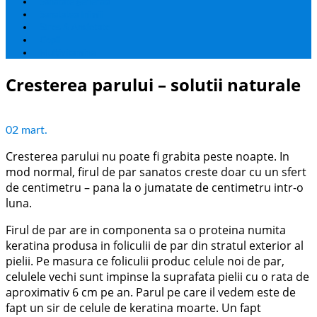
Sanatate generala
Sanatatea Inimii
Stres & Anxietate
Copii
Multivitamine
Cresterea parului – solutii naturale
02
mart.
Cresterea parului nu poate fi grabita peste noapte. In
mod normal, firul de par sanatos creste doar cu un sfert
de centimetru – pana la o jumatate de centimetru intr-o
luna.
Firul de par are in componenta sa o proteina numita
keratina produsa in foliculii de par din stratul exterior al
pielii. Pe masura ce foliculii produc celule noi de par,
celulele vechi sunt impinse la suprafata pielii cu o rata de
aproximativ 6 cm pe an. Parul pe care il vedem este de
fapt un sir de celule de keratina moarte. Un fapt