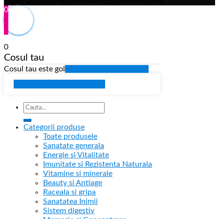
Copyright 2025
BIOSUNLINE
by
AC HELCOR
0
0
Cosul tau
Cosul tau este gol
Mergi la toate produsele
Continua cumparaturile
Categorii produse
Toate produsele
Sanatate generala
Energie si Vitalitate
Imunitate si Rezistenta Naturala
Vitamine si minerale
Beauty si Antiage
Raceala si gripa
Sanatatea Inimii
Sistem digestiv