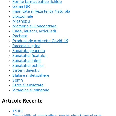
Forme farmaceutice lichide
Gama NR
Imunitate si Rezistenta Naturala
Lipozomale
Magneziu
Memorie si Concentrare
Oase, muschi, articulatii
Pachete
Produse de protectie Covid-19
Raceala si gripa
Sanatate generala
Sanatatea ficatului
Sanatatea Inimii
Sanatatea ochilor
Sistem digestiv
Slabire si detoxifiere
Somn
Stres si anxietate
Vitamine si minerale
Articole Recente
15
iul.