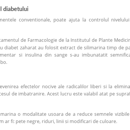
l diabetului
ntele conventionale, poate ajuta la controlul nivelulu
tamentul de Farmacologie de la Institutul de Plante Medici
cu diabet zaharat au folosit extract de silimarina timp de p
mentar si insulina din sange s-au imbunatatit semnifica
ebo.
evenirea efectelor nocive ale radicalilor liberi si la elimin
cesul de imbatranire. Acest lucru este valabil atat pe supra
limarina o modalitate usoara de a reduce semnele vizibile
m ar fi: pete negre, riduri, linii si modificari de culoare.