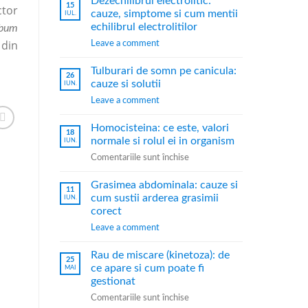
Dezechilibrul electrolitic:
15
ctor
cauze, simptome si cum mentii
IUL.
echilibrul electrolitilor
ybum
 din
Leave a comment
Tulburari de somn pe canicula:
26
cauze si solutii
IUN.
Leave a comment
Homocisteina: ce este, valori
18
normale si rolul ei in organism
IUN.
Comentariile sunt închise
Grasimea abdominala: cauze si
11
cum sustii arderea grasimii
IUN.
corect
Leave a comment
Rau de miscare (kinetoza): de
25
ce apare si cum poate fi
MAI
gestionat
Comentariile sunt închise