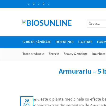
GHID DE SĂNĂTATE
DESPRE NOI
CALITATE
FORM
Toate produsele
Energie
Beauty & Antiage
Imunitate
Armurariu – 5 
este o planta medicinala cu efecte b
Armurariu
28
de flavonoide extras din semintele de
APR.
Armurari