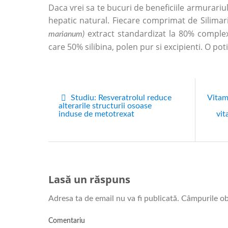
Daca vrei sa te bucuri de beneficiile armurariu
hepatic natural. Fiecare comprimat de Silima
extract standardizat la 80% complex de
marianum)
care 50% silibina, polen pur si excipienti. O po
Studiu: Resveratrolul reduce
Vitam
alterarile structurii osoase
induse de metotrexat
vit
Lasă un răspuns
Adresa ta de email nu va fi publicată.
Câmpurile ob
Comentariu