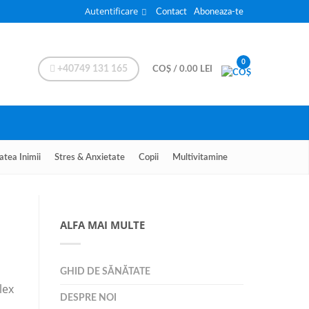
Autentificare
Contact
Aboneaza-te
0
+40749 131 165
COȘ
/
0.00
LEI
atea Inimii
Stres & Anxietate
Copii
Multivitamine
ALFA MAI MULTE
GHID DE SĂNĂTATE
lex
DESPRE NOI