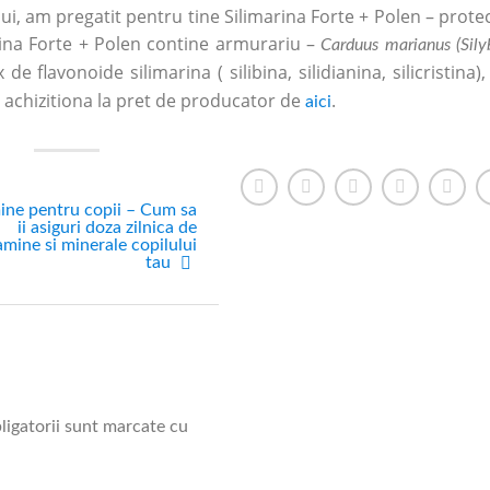
lui, am pregatit pentru tine Silimarina Forte + Polen – prote
rina Forte + Polen contine armurariu –
Carduus marianus (Sil
 flavonoide silimarina ( silibina, silidianina, silicristina),
ti achizitiona la pret de producator de
.
aici
ine pentru copii – Cum sa
ii asiguri doza zilnica de
amine si minerale copilului
tau
ligatorii sunt marcate cu