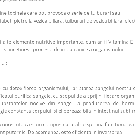
ne toxinele care pot provoca o serie de tulburari sau
abet, pietre la vezica biliara, tulburari de vezica biliara, efec
 si alte elemente nutritive importante, cum ar fi Vitamina E
eri si incetinesc procesul de imbatranire a organismului.
lui:
 cu detoxifierea organismului, iar starea sangelui nostru 
catul purifica sangele, cu scopul de a sprijini fiecare organ
 substantelor nocive din sange, la producerea de horm
ie constanta corpului, si elibereaza bila in intestinul subtir
e cunoscuta ca si un compus natural ce sprijina functionarea
ant puternic. De asemenea, este eficienta in inversarea