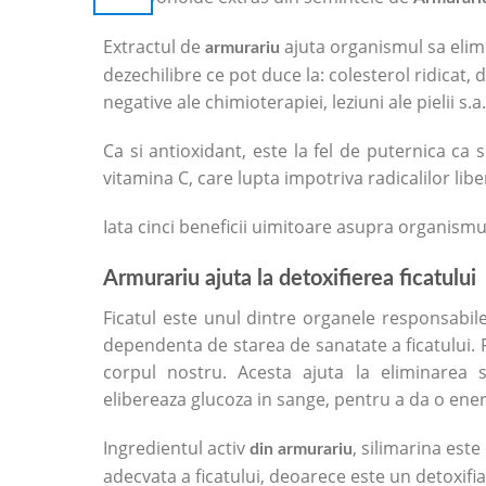
Extractul de
ajuta organismul sa elimi
armurariu
dezechilibre ce pot duce la: colesterol ridicat, di
negative ale chimioterapiei, leziuni ale pielii s.a.
Ca si antioxidant, este la fel de puternica ca
vitamina C, care lupta impotriva radicalilor lib
Iata cinci beneficii uimitoare asupra organismu
Armurariu ajuta la detoxifierea ficatului
Ficatul este unul dintre organele responsabile
dependenta de starea de sanatate a ficatului. Fi
corpul nostru. Acesta ajuta la eliminarea
elibereaza glucoza in sange, pentru a da o energ
Ingredientul activ
, silimarina est
din armurariu
adecvata a ficatului, deoarece este un detoxifi