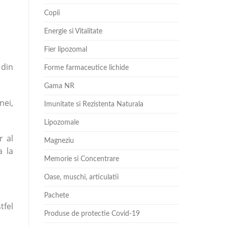
Copii
Energie si Vitalitate
Fier lipozomal
 din
Forme farmaceutice lichide
Gama NR
nei,
Imunitate si Rezistenta Naturala
Lipozomale
r al
Magneziu
a la
Memorie si Concentrare
Oase, muschi, articulatii
Pachete
tfel
Produse de protectie Covid-19