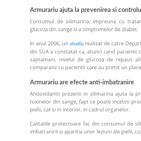
Armurariu ajuta la prevenirea si controlu
Consumul de silimarina, impreuna cu tratame
glucoza din sange si a simptomelor de diabet.
In anul 2006, un
realizat de catre Depar
studiu
din SUA a constatat ca, atunci cand pacientii 
saptamani, nivelul de glucoza de repaus ali
comparativ cu pacientii care au primit un plac
Armurariu are efecte anti-imbatranire
Antioxidantii prezenti in silimarina ajuta la pr
toxinelor din sange, fapt ce poate incetini pro
pielii, cat si in interior, in cadrul organelor.
Calitatile protectoare fac din consumul de si
imbatranirii si aparitia unor leziuni ale pielii, cu