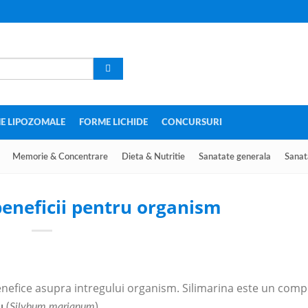
E LIPOZOMALE
FORME LICHIDE
CONCURSURI
Memorie & Concentrare
Dieta & Nutritie
Sanatate generala
Sanat
beneficii pentru organism
enefice asupra intregului organism. Silimarina este un comp
(
).
u
Silybum marianum