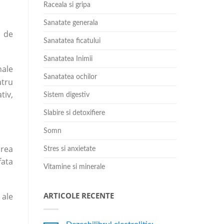
Raceala si gripa
Sanatate generala
i de
Sanatatea ficatului
Sanatatea Inimii
nale
Sanatatea ochilor
atru
tiv,
Sistem digestiv
Slabire si detoxifiere
Somn
area
Stres si anxietate
fata
Vitamine si minerale
ARTICOLE RECENTE
 ale