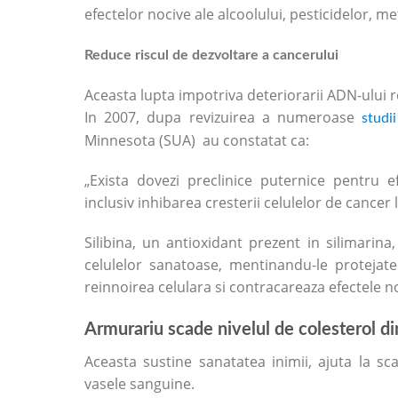
efectelor nocive ale alcoolului, pesticidelor, me
R
educe riscul de dezvoltare a cancerului
Aceasta lupta impotriva deteriorarii ADN-ului 
In 2007, dupa revizuirea a numeroase
studii
Minnesota (SUA) au constatat ca:
„Exista dovezi preclinice puternice pentru e
inclusiv inhibarea cresterii celulelor de cancer l
Silibina, un antioxidant prezent in silimarina
celulelor sanatoase, mentinandu-le protejate i
reinnoirea celulara si contracareaza efectele n
Armurariu scade nivelul de colesterol d
Aceasta sustine sanatatea inimii, ajuta la sca
vasele sanguine.