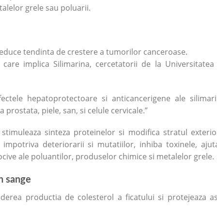
talelor grele sau poluarii.
reduce tendinta de crestere a tumorilor canceroase.
care implica Silimarina, cercetatorii de la Universitatea
fectele hepatoprotectoare si anticancerigene ale silimari
a prostata, piele, san, si celule cervicale.”
, stimuleaza sinteza proteinelor si modifica stratul exterio
mpotriva deteriorarii si mutatiilor, inhiba toxinele, ajut
ocive ale poluantilor, produselor chimice si metalelor grele.
in sange
derea productia de colesterol a ficatului si protejeaza as