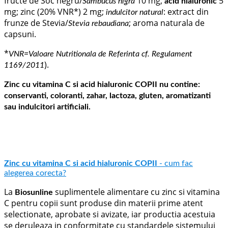
fructe de Soc negru/
10 mg;
5
Sambucus nigra
acid hialuronic
mg; zinc (20% VNR*) 2 mg;
: extract din
indulcitor natural
frunze de Stevia/
; aroma naturala de
Stevia rebaudiana
capsuni.
*
VNR=
Valoare Nutritionala de Referinta
cf. Regulament
).
1169/2011
Zinc cu vitamina C si acid hialuronic COPII nu contine:
conservanti, coloranti, zahar, lactoza, gluten, aromatizanti
sau indulcitori artificiali.
Zinc cu vitamina C si acid hialuronic COPII
- cum fac
alegerea corecta?
La
suplimentele alimentare cu zinc si vitamina
Biosunline
C pentru copii sunt produse din materii prime atent
selectionate, aprobate si avizate, iar productia acestuia
se deruleaza in conformitate cu standardele sistemului