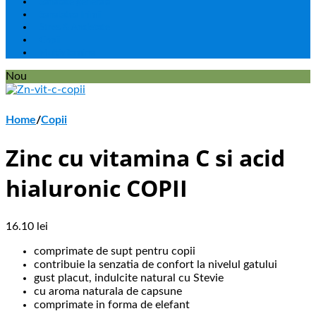
Sanatate generala
Sanatatea Inimii
Stres & Anxietate
Copii
Multivitamine
Nou
Home
/
Copii
Zinc cu vitamina C si acid
hialuronic COPII
16.10
lei
comprimate de supt pentru copii
contribuie la senzatia de confort la nivelul gatului
gust placut, indulcite natural cu Stevie
cu aroma naturala de capsune
comprimate in forma de elefant