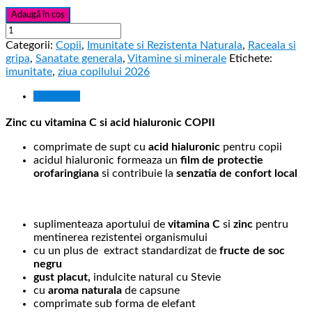
Adaugă în coș
Categorii:
Copii
,
Imunitate si Rezistenta Naturala
,
Raceala si
gripa
,
Sanatate generala
,
Vitamine si minerale
Etichete:
imunitate
,
ziua copilului 2026
Descriere
Zinc cu vitamina C si acid hialuronic COPII
comprimate de supt cu
acid hialuronic
pentru copii
acidul hialuronic formeaza un
film de protectie
orofaringiana
si contribuie la
senzatia de confort local
suplimenteaza aportului de
vitamina C
si
zinc
pentru
mentinerea rezistentei organismului
cu un plus de extract standardizat de
fructe de soc
negru
gust placut,
indulcite natural cu Stevie
cu
aroma naturala
de capsune
comprimate sub forma de elefant