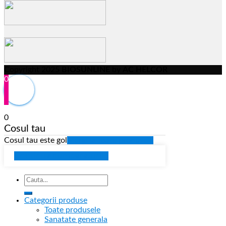
Copyright 2025
BIOSUNLINE
by
AC HELCOR
0
0
Cosul tau
Cosul tau este gol
Mergi la toate produsele
Continua cumparaturile
Categorii produse
Toate produsele
Sanatate generala