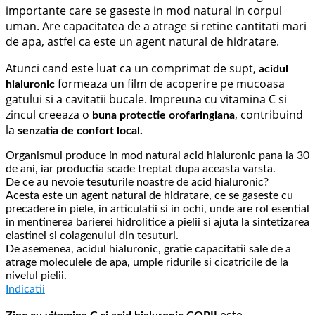
importante care se gaseste in mod natural in corpul
uman. Are capacitatea de a atrage si retine cantitati mari
de apa, astfel ca este un agent natural de hidratare.
Atunci cand este luat ca un comprimat de supt,
acidul
formeaza un film de acoperire pe mucoasa
hialuronic
gatului si a cavitatii bucale. Impreuna cu vitamina C si
zincul creeaza o
, contribuind
buna protectie orofaringiana
la
senzatia de confort local.
Organismul produce in mod natural acid hialuronic pana la 30
de ani, iar productia scade treptat dupa aceasta varsta.
De ce au nevoie tesuturile noastre de acid hialuronic?
Acesta este un agent natural de hidratare, ce se gaseste cu
precadere in piele, in articulatii si in ochi, unde are rol esential
in mentinerea barierei hidrolitice a pielii si ajuta la sintetizarea
elastinei si colagenului din tesuturi.
De asemenea, acidul hialuronic, gratie capacitatii sale de a
atrage moleculele de apa, umple ridurile si cicatricile de la
nivelul pielii.
Indicatii