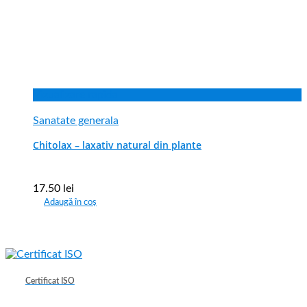
Vizualizare rapida
Sanatate generala
Chitolax – laxativ natural din plante
17.50
lei
Adaugă în coș
Certificat ISO