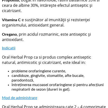
Propolisul,
ceara de albine 30%, intăreşte efectul antiseptic şi
cicatrizant.
e susţinător al imunităţii şi rezistenţei
Vitamina C
organismului, antioxidant general.
, prin acidul rozmarinic, este antiseptic şi
Oregano
antioxidant.
Indicatii
Oral Herbal Prop ca si produs complex antiseptic
natural, antimicotic şi cicatrizant, este ideal in:
probleme orofaringiene curente,
candidoze, gingivite, stomatite, afte bucale,
parodontoză,
întreţinerea mucoasei orofaringiene şi pentru afecţiuni
respiratorii de sezon (dureri in gat).
Mod de administrare
Oral Herbal Prop se administreaza cate 2 – 4 comprimate