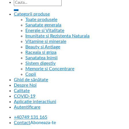
Categorii produse
Toate produsele
Sanatate generala
Energie si Vitalitate
Imunitate si Rezistenta Naturala
Vitamine si minerale
Beauty si Antiage
Raceala si gripa
Sanatatea Inimii
Sistem digestiv
Memorie si Concentrare
Copii
Ghid de sănătate
Despre Noi
Calitate
COVID-19
Aplicatie interactiuni
Autentificare
+40749 131 165
Contact
Aboneaza-te