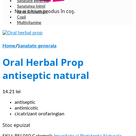
Sanatate generala
Sanatatea Inimii
Nu ai niciun produs în coș.
Stres & Anxietate
Copii
Multivitamine
Home
/
Sanatate generala
Oral Herbal Prop
antiseptic natural
14.21
lei
antiseptic
antimicotic
cicatrizant orofaringian
Stoc epuizat