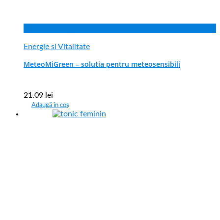
Vizualizare rapida
Energie si Vitalitate
MeteoMiGreen – solutia pentru meteosensibili
21.09
lei
Adaugă în coș