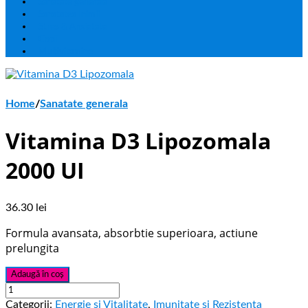
Sanatate generala
Sanatatea Inimii
Stres & Anxietate
Copii
Multivitamine
Home
/
Sanatate generala
Vitamina D3 Lipozomala
2000 UI
36.30
lei
Formula avansata, absorbtie superioara, actiune
prelungita
Adaugă în coș
Categorii:
Energie si Vitalitate
,
Imunitate si Rezistenta