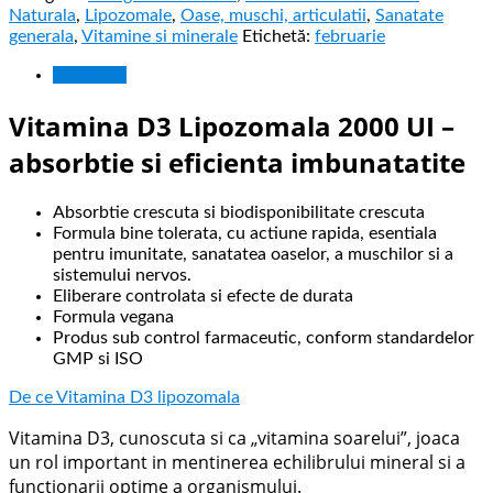
Naturala
,
Lipozomale
,
Oase, muschi, articulatii
,
Sanatate
generala
,
Vitamine si minerale
Etichetă:
februarie
Descriere
Vitamina D3 Lipozomala 2000 UI –
absorbtie si eficienta imbunatatite
Absorbtie crescuta si biodisponibilitate crescuta
Formula bine tolerata, cu actiune rapida, esentiala
pentru imunitate, sanatatea oaselor, a muschilor si a
sistemului nervos.
Eliberare controlata si efecte de durata
Formula vegana
Produs sub control farmaceutic, conform standardelor
GMP si ISO
De ce Vitamina D3 lipozomala
Vitamina D3, cunoscuta si ca „vitamina soarelui”, joaca
un rol important in mentinerea echilibrului mineral si a
functionarii optime a organismului.