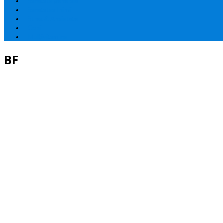
Sanatate generala
Sanatatea Inimii
Stres & Anxietate
Copii
Multivitamine
BF