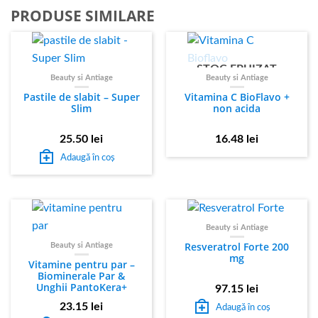
PRODUSE SIMILARE
STOC EPUIZAT
Beauty si Antiage
Beauty si Antiage
Pastile de slabit – Super
Vitamina C BioFlavo +
Slim
non acida
25.50
lei
16.48
lei
Adaugă în coș
Beauty si Antiage
Resveratrol Forte 200
Beauty si Antiage
mg
Vitamine pentru par –
Biominerale Par &
Unghii PantoKera+
97.15
lei
23.15
lei
Adaugă în coș