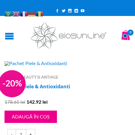
0
HOME
BEAUTY SI ANTIAGE
/
-20%
Pachet Piele & Antioxidanti
178.65
lei
142.92
lei
ADAUGĂ ÎN COȘ