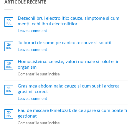
ARTICOLE RECENTE
Dezechilibrul electrolitic: cauze, simptome si cum
15
mentii echilibrul electrolitilor
IUL.
Leave a comment
Tulburari de somn pe canicula: cauze si solutii
26
IUN.
Leave a comment
Homocisteina: ce este, valori normale si rolul ei in
18
organism
IUN.
Comentariile sunt închise
Grasimea abdominala: cauze si cum sustii arderea
11
grasimii corect
IUN.
Leave a comment
Rau de miscare (kinetoza): de ce apare si cum poate fi
25
gestionat
MAI
Comentariile sunt închise