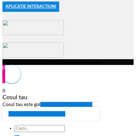
APLICATIE INTERACTIUNI
Copyright 2025
BIOSUNLINE
by
AC HELCOR
0
0
Cosul tau
Cosul tau este gol
Mergi la toate produsele
Continua cumparaturile