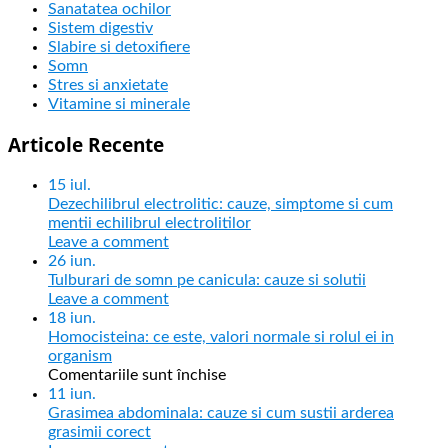
Sanatatea ochilor
Sistem digestiv
Slabire si detoxifiere
Somn
Stres si anxietate
Vitamine si minerale
Articole Recente
15
iul.
Dezechilibrul electrolitic: cauze, simptome si cum
mentii echilibrul electrolitilor
Leave a comment
26
iun.
Tulburari de somn pe canicula: cauze si solutii
Leave a comment
18
iun.
Homocisteina: ce este, valori normale si rolul ei in
organism
Comentariile sunt închise
11
iun.
Grasimea abdominala: cauze si cum sustii arderea
grasimii corect