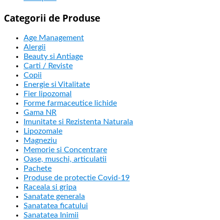
Categorii de Produse
Age Management
Alergii
Beauty si Antiage
Carti / Reviste
Copii
Energie si Vitalitate
Fier lipozomal
Forme farmaceutice lichide
Gama NR
Imunitate si Rezistenta Naturala
Lipozomale
Magneziu
Memorie si Concentrare
Oase, muschi, articulatii
Pachete
Produse de protectie Covid-19
Raceala si gripa
Sanatate generala
Sanatatea ficatului
Sanatatea Inimii