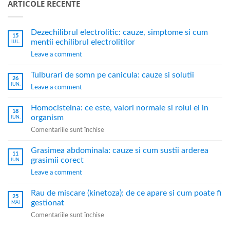
ARTICOLE RECENTE
Dezechilibrul electrolitic: cauze, simptome si cum
15
mentii echilibrul electrolitilor
IUL.
Leave a comment
Tulburari de somn pe canicula: cauze si solutii
26
IUN.
Leave a comment
Homocisteina: ce este, valori normale si rolul ei in
18
organism
IUN.
Comentariile sunt închise
Grasimea abdominala: cauze si cum sustii arderea
11
grasimii corect
IUN.
Leave a comment
Rau de miscare (kinetoza): de ce apare si cum poate fi
25
gestionat
MAI
Comentariile sunt închise