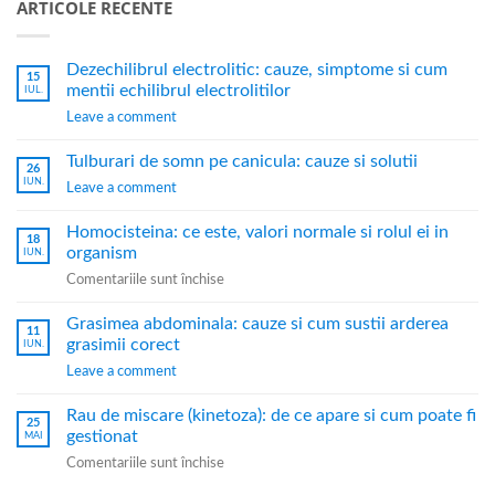
ARTICOLE RECENTE
Dezechilibrul electrolitic: cauze, simptome si cum
15
mentii echilibrul electrolitilor
IUL.
Leave a comment
Tulburari de somn pe canicula: cauze si solutii
26
IUN.
Leave a comment
Homocisteina: ce este, valori normale si rolul ei in
18
organism
IUN.
Comentariile sunt închise
Grasimea abdominala: cauze si cum sustii arderea
11
grasimii corect
IUN.
Leave a comment
Rau de miscare (kinetoza): de ce apare si cum poate fi
25
gestionat
MAI
Comentariile sunt închise