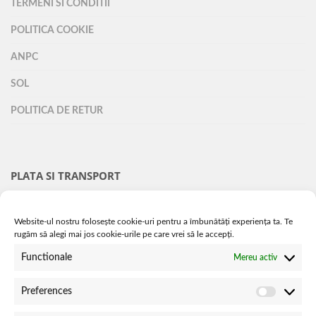
TERMENI SI CONDITII
POLITICA COOKIE
ANPC
SOL
POLITICA DE RETUR
PLATA SI TRANSPORT
TRANSPORT
Website-ul nostru folosește cookie-uri pentru a îmbunătăți experiența ta. Te
rugăm să alegi mai jos cookie-urile pe care vrei să le accepți.
METODE DE PLATA
Functionale
Mereu activ
INTREBARI FRECVENTE
Preferences