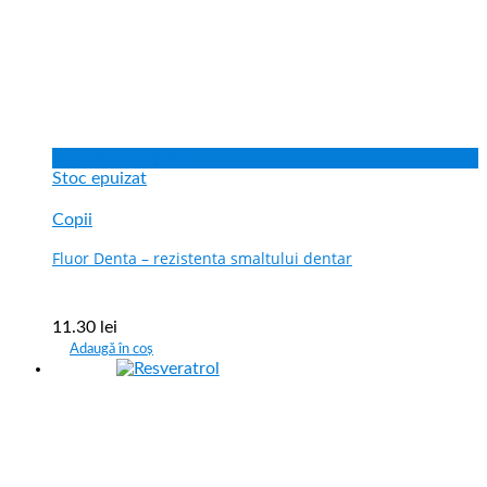
Vizualizare rapida
Stoc epuizat
Copii
Fluor Denta – rezistenta smaltului dentar
11.30
lei
Adaugă în coș