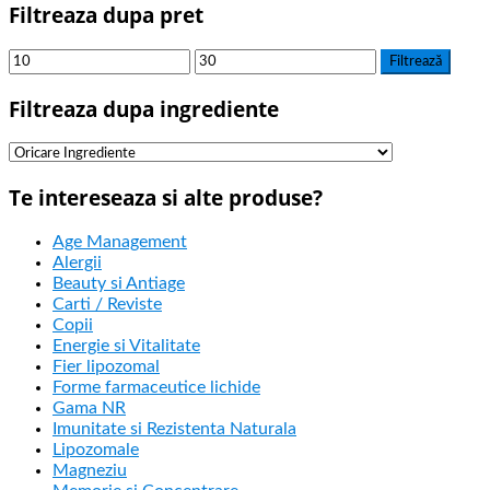
Filtreaza dupa pret
Filtrează
Filtreaza dupa ingrediente
Te intereseaza si alte produse?
Age Management
Alergii
Beauty si Antiage
Carti / Reviste
Copii
Energie si Vitalitate
Fier lipozomal
Forme farmaceutice lichide
Gama NR
Imunitate si Rezistenta Naturala
Lipozomale
Magneziu