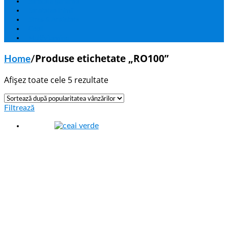
Sanatate generala
Sanatatea Inimii
Stres & Anxietate
Copii
Multivitamine
Produse etichetate „RO100”
Home
/
Afișez toate cele 5 rezultate
Filtrează