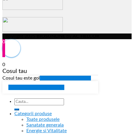
Copyright 2025
BIOSUNLINE
by
AC HELCOR
0
0
Cosul tau
Cosul tau este gol
Mergi la toate produsele
Continua cumparaturile
Categorii produse
Toate produsele
Sanatate generala
Energie si Vitalitate