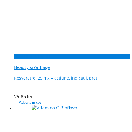
Vizualizare rapida
Beauty si Antiage
Resveratrol 25 mg – actiune, indicatii, pret
29.85
lei
Adaugă în coș