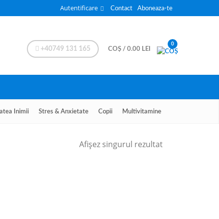
Autentificare
Contact
Aboneaza-te
0
+40749 131 165
COȘ
/
0.00
LEI
atea Inimii
Stres & Anxietate
Copii
Multivitamine
Afișez singurul rezultat