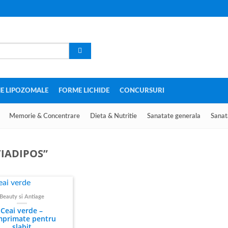
E LIPOZOMALE
FORME LICHIDE
CONCURSURI
Memorie & Concentrare
Dieta & Nutritie
Sanatate generala
Sanat
IADIPOS”
Beauty si Antiage
Ceai verde –
primate pentru
slabit