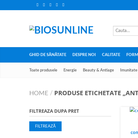
GHID DE SĂNĂTATE
DESPRE NOI
CALITATE
FORM
Toate produsele
Energie
Beauty & Antiage
Imunitate
PRODUSE ETICHETATE „ANT
HOME
/
FILTREAZA DUPA PRET
FILTREAZĂ
com