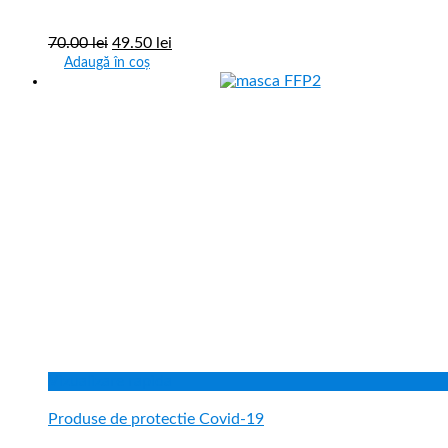
70.00
lei
49.50
lei
Adaugă în coș
Vizualizare rapida
Produse de protectie Covid-19