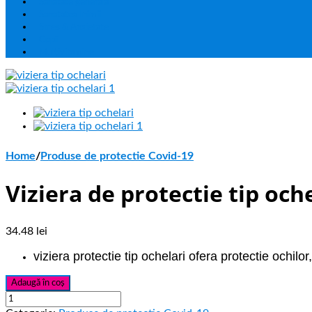
Sanatate generala
Sanatatea Inimii
Stres & Anxietate
Copii
Multivitamine
Home
/
Produse de protectie Covid-19
Viziera de protectie tip och
34.48
lei
viziera protectie tip ochelari ofera protectie ochilor,
Adaugă în coș