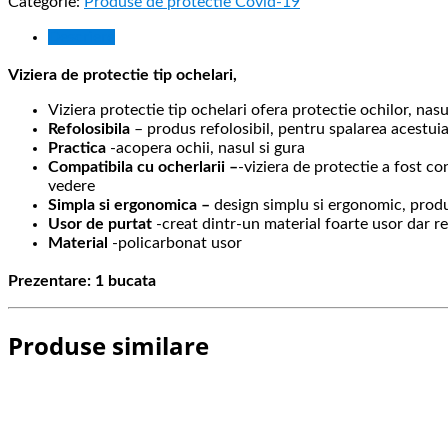
Categorie:
Produse de protectie Covid-19
Descriere
Viziera de protectie tip ochelari,
Viziera protectie tip ochelari ofera protectie ochilor, nasul
Refolosibila
– produs refolosibil, pentru spalarea acestui
Practica
-acopera ochii, nasul si gura
Compatibila cu ocherlarii –
-viziera de protectie a fost co
vedere
Simpla si ergonomica –
design simplu si ergonomic, produ
Usor de purtat
-creat dintr-un material foarte usor dar r
Material
-policarbonat usor
Prezentare: 1 bucata
Produse similare