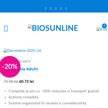
0
HOME
PACHETE
/
-20%
Kit Raceala Adulti
75.90
lei
60.72
lei
Comanda acum cu –20% reducere si transport gratuit
Actiune completa
Sustine organismul in raceala si convalescenta