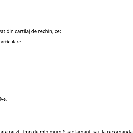
t din cartilaj de rechin, ce:
 articulare
ive,
imate pe zi, timp de minimum 6 saptamani, sau la recomanda