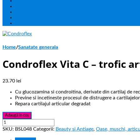
Sanatate generala
Sanatatea Inimii
Stres & Anxietate
Copii
Multivitamine
Home
/
Sanatate generala
Condroflex Vita C – trofic a
23.70
lei
Cu glucozamina si condroitina, derivate din cartilaj de re
Previne si incetineste procesul de distrugere a cartilajelor
Repara cartilajul articular degradat
Adaugă în coș
SKU:
BSL048
Categorii:
Beauty si Antiage
,
Oase, muschi, articu