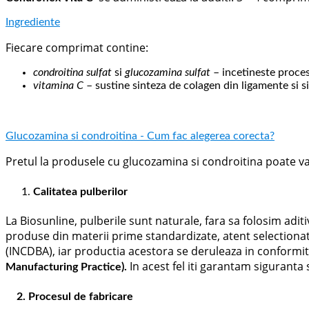
Ingrediente
Fiecare comprimat contine:
condroitina sulfat
si
glucozamina sulfat
– incetineste procesu
vitamina C
– sustine sinteza de colagen din ligamente si 
Glucozamina si condroitina - Cum fac alegerea corecta?
Pretul la produsele cu glucozamina si condroitina poate vari
Calitatea pulberilor
La Biosunline, pulberile sunt naturale, fara sa folosim adi
produse din materii prime standardizate, atent selectionat
(INCDBA), iar productia acestora se deruleaza in conformi
In acest fel iti garantam siguranta 
Manufacturing Practice).
2.
Procesul de fabricare