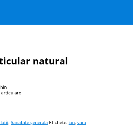
rticular natural
chin
 articulare
latii
,
Sanatate generala
Etichete:
ian
,
vara