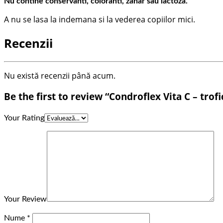
Nu contine conservanti, coloranti, zahar sau lactoza.
A nu se lasa la indemana si la vederea copiilor mici.
Recenzii
Nu există recenzii până acum.
Be the first to review “Condroflex Vita C – trofi
Your Rating
Your Review
Nume
*