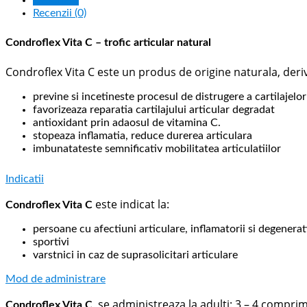
Descriere
Recenzii (0)
Condroflex Vita C – trofic articular natural
Condroflex Vita C este un produs de origine naturala, deriva
previne si incetineste procesul de distrugere a cartilajelor
favorizeaza reparatia cartilajului articular degradat
antioxidant prin adaosul de vitamina C.
stopeaza inflamatia, reduce durerea articulara
imbunatateste semnificativ mobilitatea articulatiilor
Indicatii
este indicat la:
Condroflex Vita C
persoane cu afectiuni articulare, inflamatorii si degenerat
sportivi
varstnici in caz de suprasolicitari articulare
Mod de administrare
se administreaza la adulti: 3 – 4 compr
Condroflex Vita C