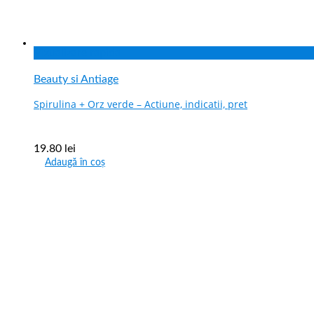
Vizualizare rapida
Beauty si Antiage
Spirulina + Orz verde – Actiune, indicatii, pret
19.80
lei
Adaugă în coș