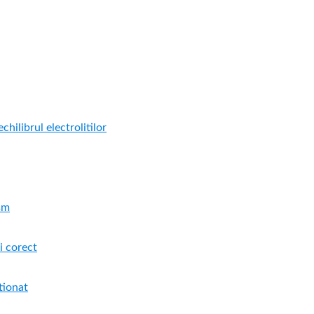
hilibrul electrolitilor
ism
i corect
tionat