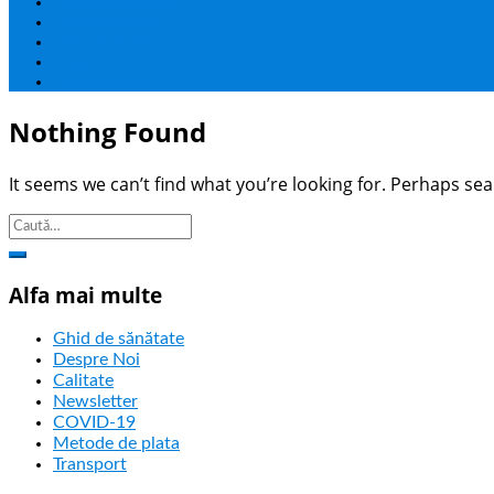
Sanatate generala
Sanatatea Inimii
Stres & Anxietate
Copii
Multivitamine
Nothing Found
It seems we can’t find what you’re looking for. Perhaps sea
Alfa mai multe
Ghid de sănătate
Despre Noi
Calitate
Newsletter
COVID-19
Metode de plata
Transport