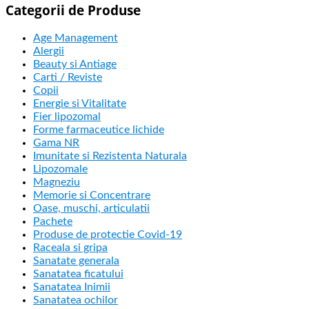
Categorii de Produse
Age Management
Alergii
Beauty si Antiage
Carti / Reviste
Copii
Energie si Vitalitate
Fier lipozomal
Forme farmaceutice lichide
Gama NR
Imunitate si Rezistenta Naturala
Lipozomale
Magneziu
Memorie si Concentrare
Oase, muschi, articulatii
Pachete
Produse de protectie Covid-19
Raceala si gripa
Sanatate generala
Sanatatea ficatului
Sanatatea Inimii
Sanatatea ochilor