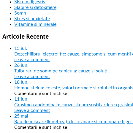
Sistem digestiv
Slabire si detoxifiere
Somn
Stres si anxietate
Vitamine si minerale
Articole Recente
15
iul.
Dezechilibrul electrolitic: cauze, simptome si cum mentii ec
Leave a comment
26
iun.
Tulburari de somn pe canicula: cauze si solutii
Leave a comment
18
iun.
Homocisteina: ce este, valori normale si rolul ei in organ
Comentariile sunt închise
11
iun.
Grasimea abdominala: cauze si cum sustii arderea grasimi
Leave a comment
25
mai
Rau de miscare (kinetoza): de ce apare si cum poate fi ges
Comentariile sunt închise