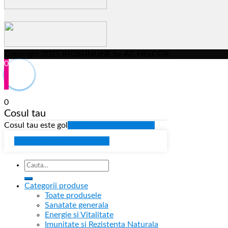
Copyright 2025
BIOSUNLINE
by
AC HELCOR
0
0
Cosul tau
Cosul tau este gol
Mergi la toate produsele
Continua cumparaturile
Categorii produse
Toate produsele
Sanatate generala
Energie si Vitalitate
Imunitate si Rezistenta Naturala