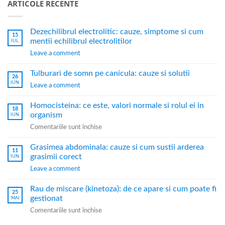
ARTICOLE RECENTE
Dezechilibrul electrolitic: cauze, simptome si cum
15
mentii echilibrul electrolitilor
IUL.
Leave a comment
Tulburari de somn pe canicula: cauze si solutii
26
IUN.
Leave a comment
Homocisteina: ce este, valori normale si rolul ei in
18
organism
IUN.
Comentariile sunt închise
Grasimea abdominala: cauze si cum sustii arderea
11
grasimii corect
IUN.
Leave a comment
Rau de miscare (kinetoza): de ce apare si cum poate fi
25
gestionat
MAI
Comentariile sunt închise