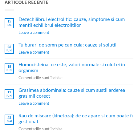
ARTICOLE RECENTE
Dezechilibrul electrolitic: cauze, simptome si cum
15
mentii echilibrul electrolitilor
IUL.
Leave a comment
Tulburari de somn pe canicula: cauze si solutii
26
IUN.
Leave a comment
Homocisteina: ce este, valori normale si rolul ei in
18
organism
IUN.
Comentariile sunt închise
Grasimea abdominala: cauze si cum sustii arderea
11
grasimii corect
IUN.
Leave a comment
Rau de miscare (kinetoza): de ce apare si cum poate fi
25
gestionat
MAI
Comentariile sunt închise