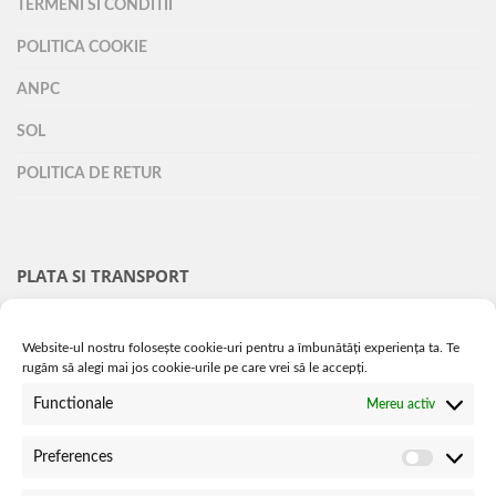
TERMENI SI CONDITII
POLITICA COOKIE
ANPC
SOL
POLITICA DE RETUR
PLATA SI TRANSPORT
TRANSPORT
Website-ul nostru folosește cookie-uri pentru a îmbunătăți experiența ta. Te
rugăm să alegi mai jos cookie-urile pe care vrei să le accepți.
METODE DE PLATA
Functionale
Mereu activ
INTREBARI FRECVENTE
Preferences