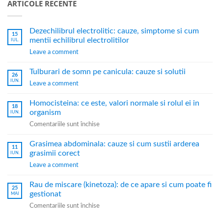
ARTICOLE RECENTE
Dezechilibrul electrolitic: cauze, simptome si cum
15
mentii echilibrul electrolitilor
IUL.
Leave a comment
Tulburari de somn pe canicula: cauze si solutii
26
IUN.
Leave a comment
Homocisteina: ce este, valori normale si rolul ei in
18
organism
IUN.
Comentariile sunt închise
Grasimea abdominala: cauze si cum sustii arderea
11
grasimii corect
IUN.
Leave a comment
Rau de miscare (kinetoza): de ce apare si cum poate fi
25
gestionat
MAI
Comentariile sunt închise