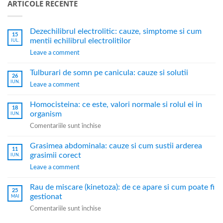
ARTICOLE RECENTE
Dezechilibrul electrolitic: cauze, simptome si cum
15
mentii echilibrul electrolitilor
IUL.
Leave a comment
Tulburari de somn pe canicula: cauze si solutii
26
IUN.
Leave a comment
Homocisteina: ce este, valori normale si rolul ei in
18
organism
IUN.
Comentariile sunt închise
Grasimea abdominala: cauze si cum sustii arderea
11
grasimii corect
IUN.
Leave a comment
Rau de miscare (kinetoza): de ce apare si cum poate fi
25
gestionat
MAI
Comentariile sunt închise