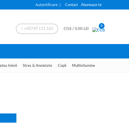
Autentificare
Contact
Aboneaza-te
0
+40749 131 165
COȘ
/
0.00
LEI
atea Inimii
Stres & Anxietate
Copii
Multivitamine