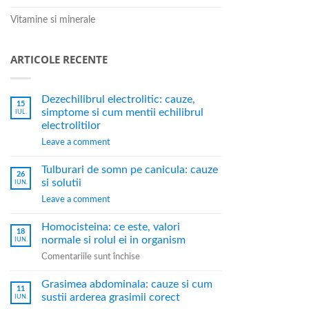
Vitamine si minerale
ARTICOLE RECENTE
Dezechilibrul electrolitic: cauze,
15
simptome si cum mentii echilibrul
IUL.
electrolitilor
Leave a comment
Tulburari de somn pe canicula: cauze
26
si solutii
IUN.
Leave a comment
Homocisteina: ce este, valori
18
normale si rolul ei in organism
IUN.
Comentariile sunt închise
Grasimea abdominala: cauze si cum
11
sustii arderea grasimii corect
IUN.