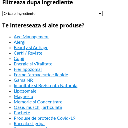
Filtreaza dupa ingrediente
Te intereseaza si alte produse?
Age Management
Alergii
Beauty si Antiage
Carti / Reviste
Copii
Energie si Vitalitate
Fier lipozomal
Forme farmaceutice lichide
Gama NR
Imunitate si Rezistenta Naturala
Lipozomale
Magneziu
Memorie si Concentrare
Oase, muschi, articulatii
Pachete
Produse de protectie Covid-19
Raceala si gripa