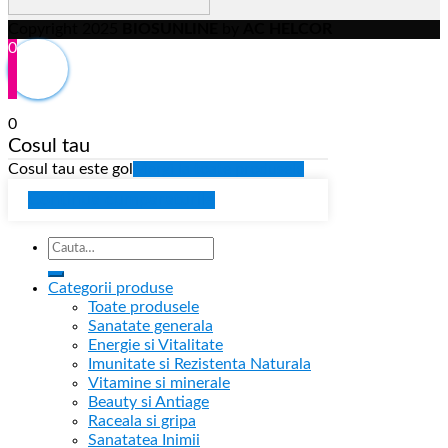
Copyright 2025
BIOSUNLINE
by
AC HELCOR
0
0
Cosul tau
Cosul tau este gol
Mergi la toate produsele
Continua cumparaturile
Categorii produse
Toate produsele
Sanatate generala
Energie si Vitalitate
Imunitate si Rezistenta Naturala
Vitamine si minerale
Beauty si Antiage
Raceala si gripa
Sanatatea Inimii