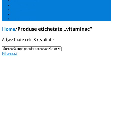
Sanatate generala
Sanatatea Inimii
Stres & Anxietate
Copii
Multivitamine
Produse etichetate „vitaminac”
Home
/
Afișez toate cele 3 rezultate
Filtrează