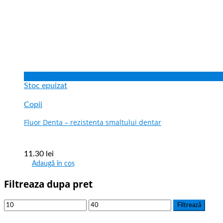
Vizualizare rapida
Stoc epuizat
Copii
Fluor Denta – rezistenta smaltului dentar
11.30
lei
Adaugă în coș
Filtreaza dupa pret
Filtrează