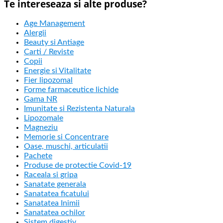
Te intereseaza si alte produse?
Age Management
Alergii
Beauty si Antiage
Carti / Reviste
Copii
Energie si Vitalitate
Fier lipozomal
Forme farmaceutice lichide
Gama NR
Imunitate si Rezistenta Naturala
Lipozomale
Magneziu
Memorie si Concentrare
Oase, muschi, articulatii
Pachete
Produse de protectie Covid-19
Raceala si gripa
Sanatate generala
Sanatatea ficatului
Sanatatea Inimii
Sanatatea ochilor
Sistem digestiv