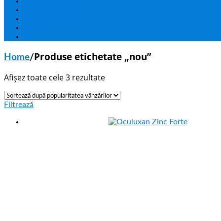
Sanatate generala
Sanatatea Inimii
Stres & Anxietate
Copii
Multivitamine
Produse etichetate „nou”
Home
/
Afișez toate cele 3 rezultate
Filtrează