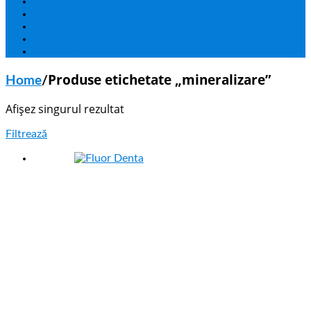
Sanatate generala
Sanatatea Inimii
Stres & Anxietate
Copii
Multivitamine
Produse etichetate „mineralizare”
Home
/
Afișez singurul rezultat
Filtrează