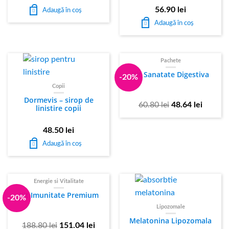
56.90
lei
Adaugă în coș
Adaugă în coș
Pachete
STOC EPUIZAT
Kit Sanatate Digestiva
-20%
Copii
Dormevis – sirop de
60.80
lei
48.64
lei
linistire copii
48.50
lei
Adaugă în coș
Energie si Vitalitate
STOC EPUIZAT
Kit Imunitate Premium
-20%
Lipozomale
Melatonina Lipozomala
188.80
lei
151.04
lei