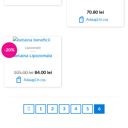
70.80
lei
Adaugă în coș
Lipozomale
-20%
Betaina Lipozomala
105.00
lei
84.00
lei
Adaugă în coș
1
2
3
4
5
6