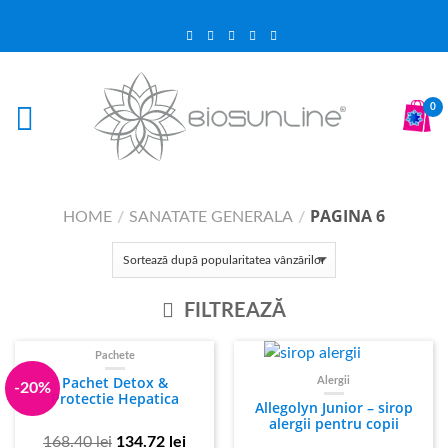
0
PAGINA 6
HOME
/
SANATATE GENERALA
/
FILTREAZĂ
Pachete
Pachet Detox &
Alergii
-20%
Protectie Hepatica
Allegolyn Junior – sirop
alergii pentru copii
168.40
lei
134.72
lei