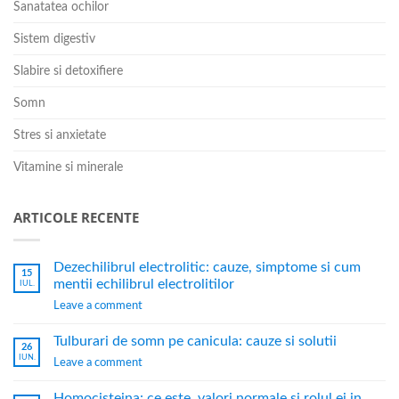
Sanatatea ochilor
Sistem digestiv
Slabire si detoxifiere
Somn
Stres si anxietate
Vitamine si minerale
ARTICOLE RECENTE
Dezechilibrul electrolitic: cauze, simptome si cum
15
mentii echilibrul electrolitilor
IUL.
Leave a comment
Tulburari de somn pe canicula: cauze si solutii
26
IUN.
Leave a comment
Homocisteina: ce este, valori normale si rolul ei in