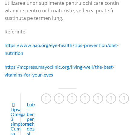
utilizarea unor suplimente pentru ochi care contin
vitamine pentru ochi naturiste, vederea poate fi
sustinuta pe termen lung.
Referinte:
https://www.aao.org/eye-health/tips-prevention/diet-
nutrition
https://mcpress.mayoclinic.org/living-well/the-best-
vitamins-for-your-eyes
Luteina
Lipsa
–
Omega
beneficii
3
pentru
simptome:
ochi,
Cum
dozaj
sa
si