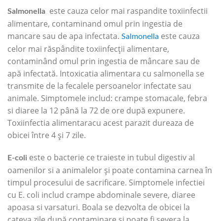
este cauza celor mai raspandite toxiinfectii
Salmonella
alimentare, contaminand omul prin ingestia de
mancare sau de apa infectata.
este cauza
Salmonella
celor mai răspândite toxiinfecții alimentare,
contaminând omul prin ingestia de mâncare sau de
apă infectată. Intoxicatia alimentara cu salmonella se
transmite de la fecalele persoanelor infectate sau
animale. Simptomele includ: crampe stomacale, febra
si diaree la 12 până la 72 de ore după expunere.
Toxiinfectia alimentaracu acest parazit dureaza de
obicei între 4 și 7 zile.
este o bacterie ce traieste in tubul digestiv al
E-coli
oamenilor si a animalelor și poate contamina carnea în
timpul procesului de sacrificare. Simptomele infectiei
cu E. coli includ crampe abdominale severe, diaree
apoasa si varsaturi. Boala se dezvolta de obicei la
cateva zile după contaminare si poate fi severa la