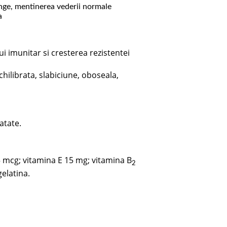
sânge, mentinerea vederii normale
a
 imunitar si cresterea rezistentei
hilibrata, slabiciune, oboseala,
atate.
15 mcg; vitamina E 15 mg; vitamina B
2
 gelatina.