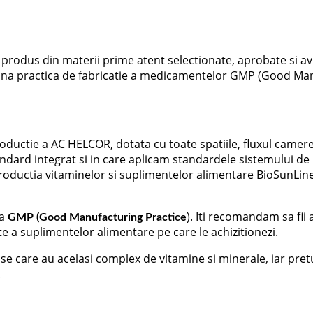
 produs din materii prime atent selectionate, aprobate si avi
na practica de fabricatie a medicamentelor GMP (Good Manufa
oductie a AC HELCOR, dotata cu toate spatiile, ﬂuxul camerelor
ndard integrat si in care aplicam standardele sistemului de 
 productia vitaminelor si suplimentelor alimentare BioSunLine
la
). Iti recomandam sa fii 
GMP (Good Manufacturing Practice
te a suplimentelor alimentare pe care le achizitionezi.
se care au acelasi complex de vitamine si minerale, iar pretu
.