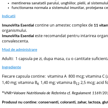
mentinerea sanatatii parului, unghiilor, pielii, al sistem
functionarea normala a sistemului imunitar, protejarea cel
Indicatii
contine un amestec complex de
ImunoVita Esential
11 vitam
organismului.
este recomandat pentru intarirea organis
ImunoVita Esential
convalescenta.
Mod de administrare
Adulti: 1 capsula pe zi, dupa masa, cu o cantitate suficie
Ingrediente
Fiecare capsula contine: vitamina A 800 mcg; vitamina C (
1,40 mg; vitamina B
1,40 mg; vitamina B
2,5 mcg; acid fo
6
12
*
VNR=
Valoare Nutritionala de Referinta cf. Regulament 1169/20
Produsul nu contine: conservanti, coloranti, zahar, lactoza, glute