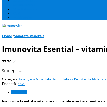
Sanatate generala
Sanatatea Inimii
Stres & Anxietate
Copii
Multivitamine
Home
/
Sanatate generala
Imunovita Esential – vitami
77.70
lei
Stoc epuizat
Categorii:
Energie si Vitalitate
,
Imunitate si Rezistenta Naturala
Etichetă:
covi
Descriere
Imunovita Esential – vitamine si minerale esentiale pentru si