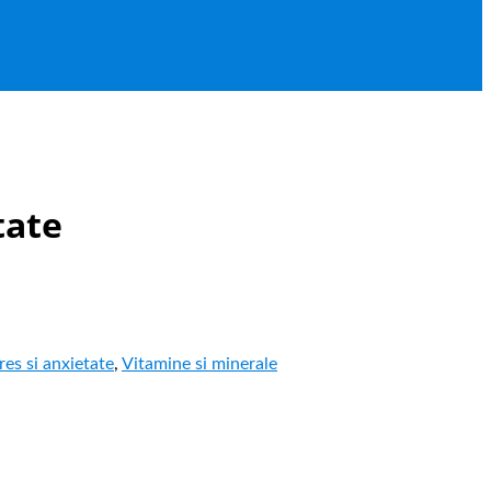
tate
res si anxietate
,
Vitamine si minerale