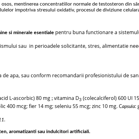
ului osos, mentinerea concentratiilor normale de testosteron din 
ulelor impotriva stresului oxidativ, procesul de diviziune celular
pentru buna functionare a sistemului
ine si minerale
esentiale
mului sau in perioadele solicitante, stres, alimentatie neec
nta de apa, sau conform recomandarii profesionistului de san
acid L-ascorbic) 80 mg
vitamina D
(colecalciferol) 600 UI 
;
3
lic 400 mcg; fier 14 mg; seleniu 55 mcg; zinc 10 mg. C
:
apsula
.
11
n, aromatizanti sau indulcitori artificiali.