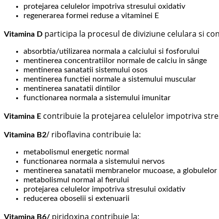
protejarea celulelor impotriva stresului oxidativ
regenerarea formei reduse a vitaminei E
participa la procesul de diviziune celulara si con
Vitamina D
absorbtia/utilizarea normala a calciului si fosforului
mentinerea concentratiilor normale de calciu in sânge
mentinerea sanatatii sistemului osos
mentinerea functiei normale a sistemului muscular
mentinerea sanatatii dintilor
functionarea normala a sistemului imunitar
contribuie la protejarea celulelor impotriva stre
Vitamina E
/ riboflavina contribuie la:
Vitamina B2
metabolismul energetic normal
functionarea normala a sistemului nervos
mentinerea sanatatii membranelor mucoase, a globulelor ros
metabolismul normal al fierului
protejarea celulelor impotriva stresului oxidativ
reducerea oboselii si extenuarii
piridoxina contribuie la:
Vitamina B6/