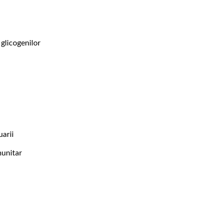
 glicogenilor
arii
munitar