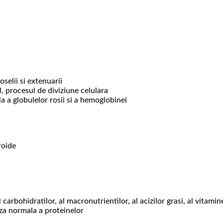
selii si extenuarii
 procesul de diviziune celulara
 a globulelor rosii si a hemoglobinei
roide
rbohidratilor, al macronutrientilor, al acizilor grasi, al vitamin
za normala a proteinelor