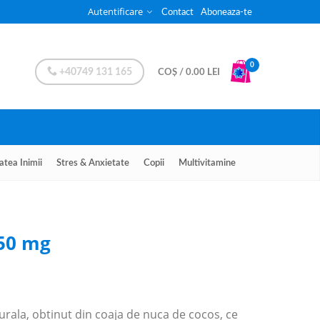
Autentificare
Contact
Aboneaza-te
0
+40749 131 165
COȘ
/
0.00
LEI
atea Inimii
Stres & Anxietate
Copii
Multivitamine
250 mg
urala, obtinut din coaja de nuca de cocos, ce