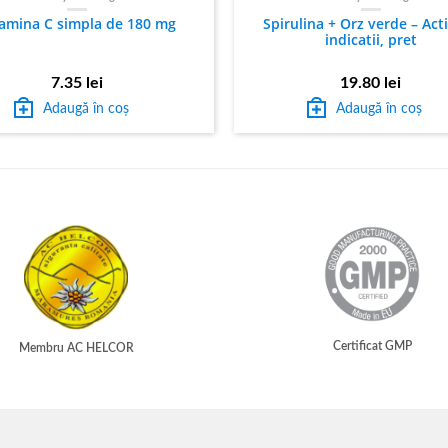
tamina C simpla de 180 mg
Spirulina + Orz verde – Act
indicatii, pret
7.35
lei
19.80
lei
Adaugă în coș
Adaugă în coș
Certificat GMP
Membru AC HELCOR