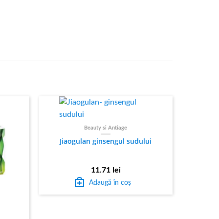
Beauty si Antiage
Jiaogulan ginsengul sudului
11.71
lei
Adaugă în coș