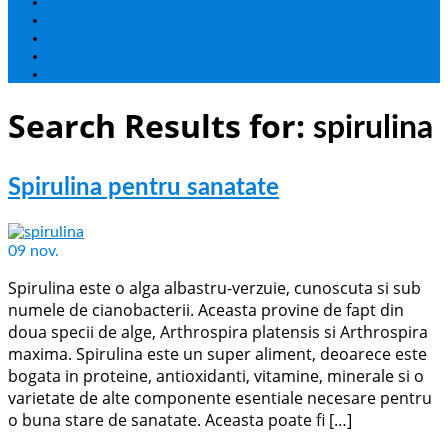
Sanatate generala
Sanatatea Inimii
Stres & Anxietate
Copii
Multivitamine
Search Results for:
spirulina
Spirulina pentru sanatate
09
nov.
Spirulina este o alga albastru-verzuie, cunoscuta si sub
numele de cianobacterii. Aceasta provine de fapt din
doua specii de alge, Arthrospira platensis si Arthrospira
maxima. Spirulina este un super aliment, deoarece este
bogata in proteine, antioxidanti, vitamine, minerale si o
varietate de alte componente esentiale necesare pentru
o buna stare de sanatate. Aceasta poate fi […]