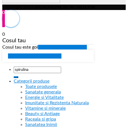
Copyright 2025
BIOSUNLINE
by
AC HELCOR
0
0
Cosul tau
Cosul tau este gol
Mergi la toate produsele
Continua cumparaturile
Categorii produse
Toate produsele
Sanatate generala
Energie si Vitalitate
Imunitate si Rezistenta Naturala
Vitamine si minerale
Beauty si Antiage
Raceala si gripa
Sanatatea Inimii