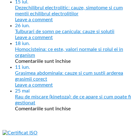
15
iul.
Dezechilibrul electrolitic: cauze, simptome si cum
mentii echilibrul electrolitilor
Leave a comment
26
iun.
Tulburari de somn pe canicula: cauze si solutii
Leave a comment
18
iun.
Homocisteina: ce este, valori normale si rolul ei in
organism
Comentariile sunt închise
11
iun.
Grasimea abdominala: cauze si cum sustii arderea
grasimii corect
Leave a comment
25
mai
Rau de miscare (kinetoza): de ce apare si cum poate fi
gestionat
Comentariile sunt închise