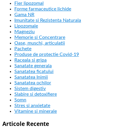
Fier lipozomal
Forme farmaceutice lichide
Gama NR
Imunitate si Rezistenta Naturala
Lipozomale
Magneziu
Memorie si Concentrare
Oase, muschi, articulatii
Pachete
Produse de protectie Covid-19
Raceala si gripa
Sanatate generala
Sanatatea ficatului
Sanatatea Inimii
Sanatatea ochilor
Sistem digestiv
Slabire si detoxifiere
Somn
Stres si anxietate
Vitamine si minerale
Articole Recente