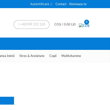
Autentificare
Contact
Aboneaza-te
0
+40749 131 165
COȘ
/
0.00
LEI
atea Inimii
Stres & Anxietate
Copii
Multivitamine