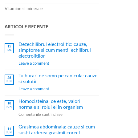
Vitamine si minerale
ARTICOLE RECENTE
Dezechilibrul electrolitic: cauze,
15
simptome si cum mentii echilibrul
IUL.
electrolitilor
Leave a comment
Tulburari de somn pe canicula: cauze
26
si solutii
IUN.
Leave a comment
Homocisteina: ce este, valori
18
normale si rolul ei in organism
IUN.
Comentariile sunt închise
Grasimea abdominala: cauze si cum
11
sustii arderea grasimii corect
IUN.