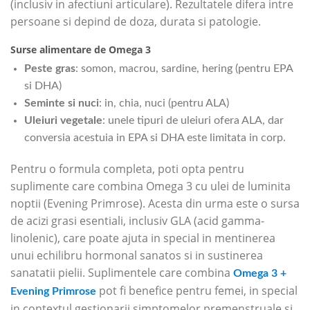
(inclusiv in afectiuni articulare). Rezultatele difera intre
persoane si depind de doza, durata si patologie.
Surse alimentare de Omega 3
Peste gras
: somon, macrou, sardine, hering (pentru EPA
si DHA)
Seminte si nuci
: in, chia, nuci (pentru ALA)
Uleiuri vegetale
: unele tipuri de uleiuri ofera ALA, dar
conversia acestuia in EPA si DHA este limitata in corp.
Pentru o formula completa, poti opta pentru
suplimente care combina Omega 3 cu ulei de luminita
noptii (Evening Primrose). Acesta din urma este o sursa
de acizi grasi esentiali, inclusiv GLA (acid gamma-
linolenic), care poate ajuta in special in mentinerea
unui echilibru hormonal sanatos si in sustinerea
sanatatii pielii. Suplimentele care combina
Omega 3 +
pot fi benefice pentru femei, in special
Evening Primrose
in contextul gestionarii simptomelor premenstruale si