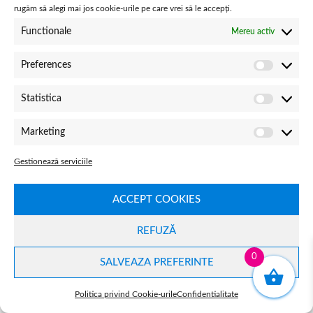
rugăm să alegi mai jos cookie-urile pe care vrei să le accepți.
Primavara
Functionale
Mereu activ
Nutrienti esentiali pentru metabolism
Preferences
Suport hepatic
Statistica
Vara
Marketing
Magneziu
Electroliți
Gestionează serviciile
Hidratare adecvata
ACCEPT COOKIES
Suplimentarea trebuie personalizata, nu aplicata
uniform.
REFUZĂ
Cum alegi corect suplimentele cu micronutrienti?
0
SALVEAZA PREFERINTE
Pentru alegeri responsabile:
Politica privind Cookie-urile
Confidentialitate
verifica standardele de calitate (GMP, ISO)