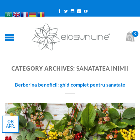
0
CATEGORY ARCHIVES:
SANATATEA INIMII
Berberina beneficii: ghid complet pentru sanatate
08
APR.