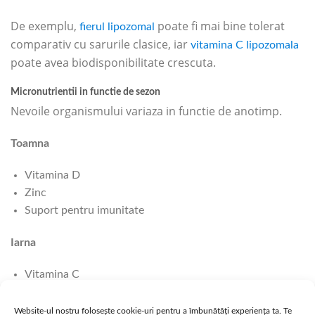
De exemplu,
poate fi mai bine tolerat
fierul lipozomal
comparativ cu sarurile clasice, iar
vitamina C lipozomala
poate avea biodisponibilitate crescuta.
Micronutrientii in functie de sezon
Nevoile organismului variaza in functie de anotimp.
Toamna
Vitamina D
Zinc
Suport pentru imunitate
Iarna
Vitamina C
Vitamina D3
Zinc
Website-ul nostru folosește cookie-uri pentru a îmbunătăți experiența ta. Te